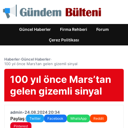
Güncel Haberler
Firma Rehberi
Forum
Çerez Politikası
Haberler
›
Güncel Haberler
›
100 yıl önce Mars’tan gelen gizemli sinyal
100 yıl önce Mars’tan
gelen gizemli sinyal
admin
•
24.08.2024 20:34
Paylaş:
Twitter
Facebook
WhatsApp
Reddit
Pinterest