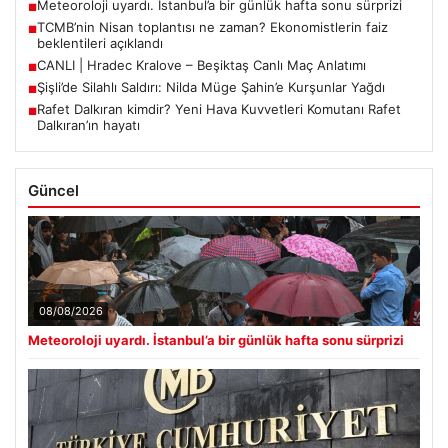
Meteoroloji uyardı. İstanbul’a bir günlük hafta sonu sürprizi
■
TCMB’nin Nisan toplantısı ne zaman? Ekonomistlerin faiz
■
beklentileri açıklandı
CANLI | Hradec Kralove – Beşiktaş Canlı Maç Anlatımı
■
Şişli’de Silahlı Saldırı: Nilda Müge Şahin’e Kurşunlar Yağdı
■
Rafet Dalkıran kimdir? Yeni Hava Kuvvetleri Komutanı Rafet
■
Dalkıran’ın hayatı
Güncel
08/08/2026
Meteoroloji uyardı. İstanbul’a bir günlük hafta sonu sürprizi