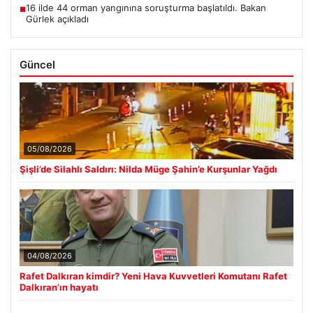
16 ilde 44 orman yangınına soruşturma başlatıldı. Bakan
■
Gürlek açıkladı
Güncel
05/08/2026
Şişli’de Silahlı Saldırı: Nilda Müge Şahin’e Kurşunlar Yağdı
04/08/2026
Rafet Dalkıran kimdir? Yeni Hava Kuvvetleri Komutanı Rafet
Dalkıran’ın hayatı