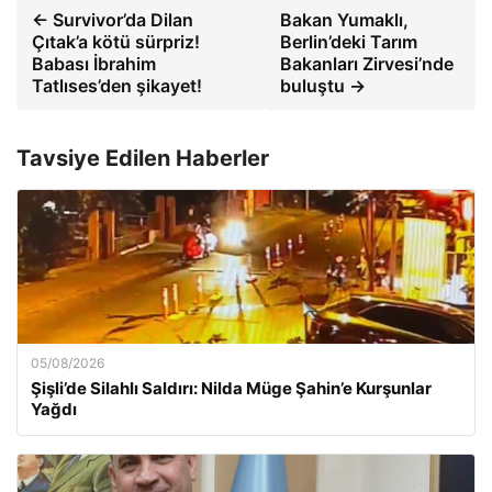
← Survivor’da Dilan
Bakan Yumaklı,
Çıtak’a kötü sürpriz!
Berlin’deki Tarım
Babası İbrahim
Bakanları Zirvesi’nde
Tatlıses’den şikayet!
buluştu →
Tavsiye Edilen Haberler
05/08/2026
Şişli’de Silahlı Saldırı: Nilda Müge Şahin’e Kurşunlar
Yağdı