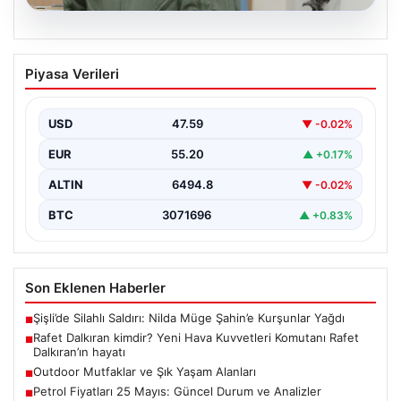
04.08.2026
Rafet Dalkıran kimdir? Yeni Hava
Piyasa Verileri
Kuvvetleri Komutanı Rafet Dalkıran’ın
hayatı
USD
47.59
▼ -0.02%
EUR
55.20
▲ +0.17%
ALTIN
6494.8
▼ -0.02%
BTC
3071696
▲ +0.83%
Son Eklenen Haberler
Şişli’de Silahlı Saldırı: Nilda Müge Şahin’e Kurşunlar Yağdı
■
Rafet Dalkıran kimdir? Yeni Hava Kuvvetleri Komutanı Rafet
■
Dalkıran’ın hayatı
Outdoor Mutfaklar ve Şık Yaşam Alanları
■
Petrol Fiyatları 25 Mayıs: Güncel Durum ve Analizler
■