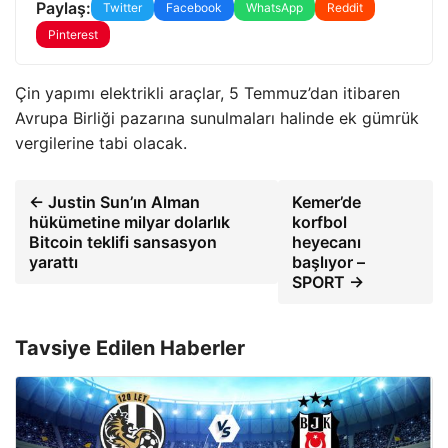
Paylaş:
Twitter
Facebook
WhatsApp
Reddit
Pinterest
Çin yapımı elektrikli araçlar, 5 Temmuz’dan itibaren
Avrupa Birliği pazarına sunulmaları halinde ek gümrük
vergilerine tabi olacak.
← Justin Sun’ın Alman
Kemer’de
hükümetine milyar dolarlık
korfbol
Bitcoin teklifi sansasyon
heyecanı
yarattı
başlıyor –
SPORT →
Tavsiye Edilen Haberler