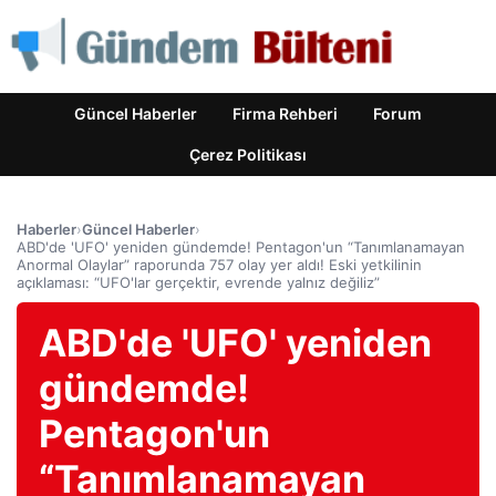
Güncel Haberler
Firma Rehberi
Forum
Çerez Politikası
Haberler
›
Güncel Haberler
›
ABD'de 'UFO' yeniden gündemde! Pentagon'un “Tanımlanamayan
Anormal Olaylar” raporunda 757 olay yer aldı! Eski yetkilinin
açıklaması: “UFO'lar gerçektir, evrende yalnız değiliz”
ABD'de 'UFO' yeniden
gündemde!
Pentagon'un
“Tanımlanamayan