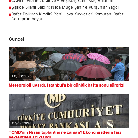
CANLI | Hradec Kralove – Beşiktaş Canlı Maç Anlatımı
■
Şişli’de Silahlı Saldırı: Nilda Müge Şahin’e Kurşunlar Yağdı
■
Rafet Dalkıran kimdir? Yeni Hava Kuvvetleri Komutanı Rafet
■
Dalkıran’ın hayatı
Güncel
08/08/2026
Meteoroloji uyardı. İstanbul’a bir günlük hafta sonu sürprizi
07/08/2026
TCMB’nin Nisan toplantısı ne zaman? Ekonomistlerin faiz
beklentileri açıklandı