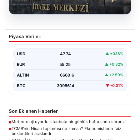
07.08.2026
TCMB’nin Nisan toplantısı ne zaman?
Piyasa Verileri
Ekonomistlerin faiz beklentileri
açıklandı
USD
47.74
▲ +0.18%
Türkiye Cumhuriyet Merkez Bankası Para Politikası
Kurulu, Nisan ayı politika faizi kararını açıklamak üzere…
EUR
55.25
▲ +0.32%
ALTIN
6660.6
▲ +2.59%
BTC
3095614
▼ -0.01%
Son Eklenen Haberler
Meteoroloji uyardı. İstanbul’a bir günlük hafta sonu sürprizi
■
TCMB’nin Nisan toplantısı ne zaman? Ekonomistlerin faiz
■
beklentileri açıklandı