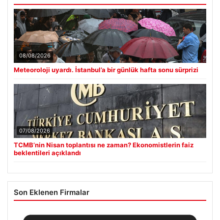
08/08/2026
Meteoroloji uyardı. İstanbul’a bir günlük hafta sonu sürprizi
07/08/2026
TCMB’nin Nisan toplantısı ne zaman? Ekonomistlerin faiz
beklentileri açıklandı
Son Eklenen Firmalar