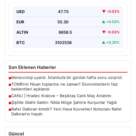
açıklandı
USD
47.75
▼ -0.03%
Türkiye Cumhuriyet Merkez Bankası Para Politikası
Kurulu, Nisan ayı politika faizi kararını açıklamak üzere…
EUR
55.30
▲ +0.02%
ALTIN
6658.5
▼ -0.03%
BTC
3102538
▲ +0.20%
Son Eklenen Haberler
Meteoroloji uyardı. İstanbul’a bir günlük hafta sonu sürprizi
■
TCMB’nin Nisan toplantısı ne zaman? Ekonomistlerin faiz
■
beklentileri açıklandı
CANLI | Hradec Kralove – Beşiktaş Canlı Maç Anlatımı
■
Şişli’de Silahlı Saldırı: Nilda Müge Şahin’e Kurşunlar Yağdı
■
Rafet Dalkıran kimdir? Yeni Hava Kuvvetleri Komutanı Rafet
■
Dalkıran’ın hayatı
Güncel