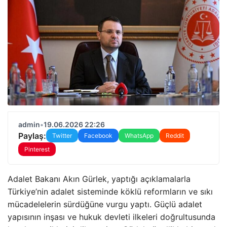
admin
•
19.06.2026 22:26
Paylaş:
Twitter
Facebook
WhatsApp
Reddit
Pinterest
Adalet Bakanı Akın Gürlek, yaptığı açıklamalarla
Türkiye’nin adalet sisteminde köklü reformların ve sıkı
mücadelelerin sürdüğüne vurgu yaptı. Güçlü adalet
yapısının inşası ve hukuk devleti ilkeleri doğrultusunda