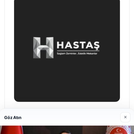
Enes Kaplan Avukatlık Bürosu
×
Göz Atın
28/04/2026