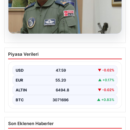
04.08.2026
Rafet Dalkıran kimdir? Yeni Hava
Piyasa Verileri
Kuvvetleri Komutanı Rafet Dalkıran’ın
hayatı
USD
47.59
▼ -0.02%
EUR
55.20
▲ +0.17%
ALTIN
6494.8
▼ -0.02%
BTC
3071696
▲ +0.83%
Son Eklenen Haberler