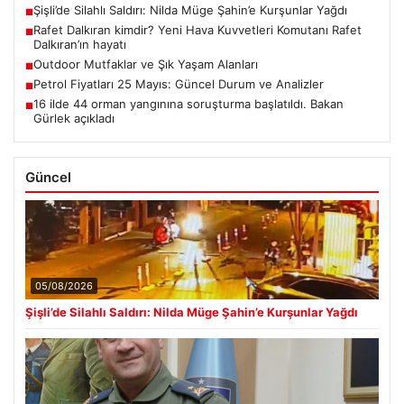
Şişli’de Silahlı Saldırı: Nilda Müge Şahin’e Kurşunlar Yağdı
■
Rafet Dalkıran kimdir? Yeni Hava Kuvvetleri Komutanı Rafet
■
Dalkıran’ın hayatı
Outdoor Mutfaklar ve Şık Yaşam Alanları
■
Petrol Fiyatları 25 Mayıs: Güncel Durum ve Analizler
■
16 ilde 44 orman yangınına soruşturma başlatıldı. Bakan
■
Gürlek açıkladı
Güncel
05/08/2026
Şişli’de Silahlı Saldırı: Nilda Müge Şahin’e Kurşunlar Yağdı