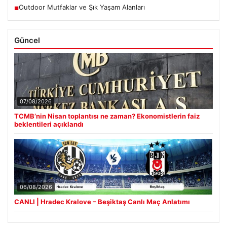
Outdoor Mutfaklar ve Şık Yaşam Alanları
■
Güncel
07/08/2026
TCMB’nin Nisan toplantısı ne zaman? Ekonomistlerin faiz
beklentileri açıklandı
06/08/2026
CANLI | Hradec Kralove – Beşiktaş Canlı Maç Anlatımı