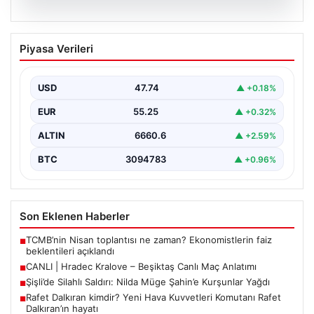
06.08.2026
CANLI | Hradec Kralove – Beşiktaş Canlı
Piyasa Verileri
Maç Anlatımı
{ “title”: “Canlı Anlatım: Hradec Kralove – Beşiktaş UEFA
Avrupa Ligi Mücadelesi”, “content”: “…
USD
47.74
▲ +0.18%
EUR
55.25
▲ +0.32%
ALTIN
6660.6
▲ +2.59%
BTC
3094783
▲ +0.96%
Son Eklenen Haberler
TCMB’nin Nisan toplantısı ne zaman? Ekonomistlerin faiz
■
beklentileri açıklandı
CANLI | Hradec Kralove – Beşiktaş Canlı Maç Anlatımı
■
Şişli’de Silahlı Saldırı: Nilda Müge Şahin’e Kurşunlar Yağdı
■
Rafet Dalkıran kimdir? Yeni Hava Kuvvetleri Komutanı Rafet
■
Dalkıran’ın hayatı