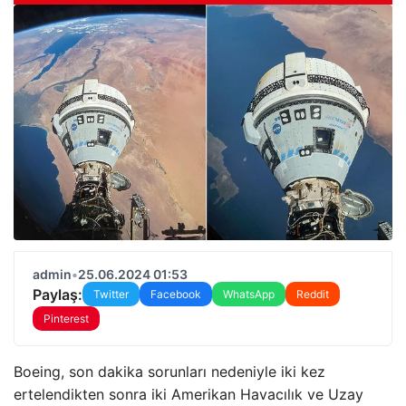
admin
•
25.06.2024 01:53
Paylaş:
Twitter
Facebook
WhatsApp
Reddit
Pinterest
Boeing, son dakika sorunları nedeniyle iki kez
ertelendikten sonra iki Amerikan Havacılık ve Uzay