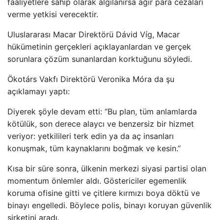
faaliyetlere sahip olarak algılanırsa ağır para cezaları
verme yetkisi verecektir.
Uluslararası Macar Direktörü Dávid Víg, Macar
hükümetinin gerçekleri açıklayanlardan ve gerçek
sorunlara çözüm sunanlardan korktuğunu söyledi.
Ökotárs Vakfı Direktörü Veronika Móra da şu
açıklamayı yaptı:
Diyerek şöyle devam etti: “Bu plan, tüm anlamlarda
kötülük, son derece alaycı ve benzersiz bir hizmet
veriyor: yetkilileri terk edin ya da aç insanları
konuşmak, tüm kaynaklarını boğmak ve kesin.”
Kısa bir süre sonra, ülkenin merkezi siyasi partisi olan
momentum önlemler aldı. Göstericiler egemenlik
koruma ofisine gitti ve çitlere kırmızı boya döktü ve
binayı engelledi. Böylece polis, binayı koruyan güvenlik
şirketini aradı.