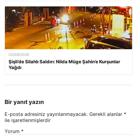
05/08/2026
Şişli’de Silahlı Saldırı: Nilda Müge Şahin’e Kurşunlar
Yağdı
Bir yanıt yazın
E-posta adresiniz yayınlanmayacak.
Gerekli alanlar
*
ile işaretlenmişlerdir
Yorum
*