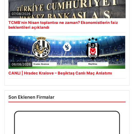
07/08/2026
TCMB’nin Nisan toplantısı ne zaman? Ekonomistlerin faiz
beklentileri açıklandı
06/08/2026
CANLI | Hradec Kralove – Beşiktaş Canlı Maç Anlatımı
Son Eklenen Firmalar