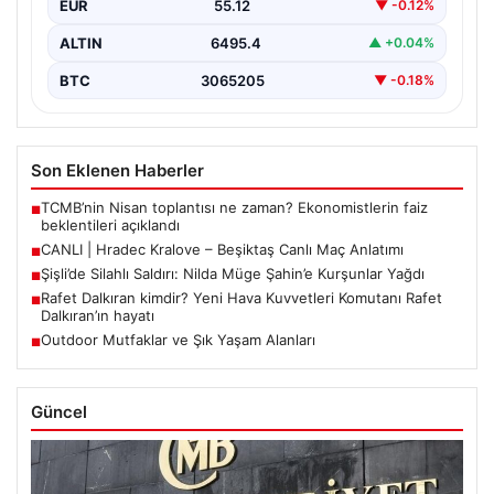
EUR
55.12
▼ -0.12%
ALTIN
6495.4
▲ +0.04%
BTC
3065205
▼ -0.18%
Son Eklenen Haberler
TCMB’nin Nisan toplantısı ne zaman? Ekonomistlerin faiz
■
beklentileri açıklandı
CANLI | Hradec Kralove – Beşiktaş Canlı Maç Anlatımı
■
Şişli’de Silahlı Saldırı: Nilda Müge Şahin’e Kurşunlar Yağdı
■
Rafet Dalkıran kimdir? Yeni Hava Kuvvetleri Komutanı Rafet
■
Dalkıran’ın hayatı
Outdoor Mutfaklar ve Şık Yaşam Alanları
■
Güncel