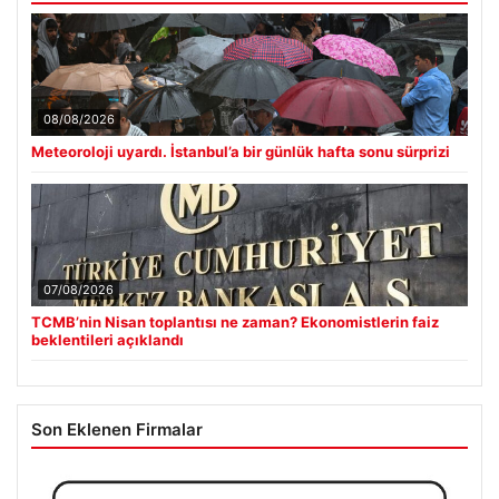
08/08/2026
Meteoroloji uyardı. İstanbul’a bir günlük hafta sonu sürprizi
07/08/2026
TCMB’nin Nisan toplantısı ne zaman? Ekonomistlerin faiz
beklentileri açıklandı
Son Eklenen Firmalar