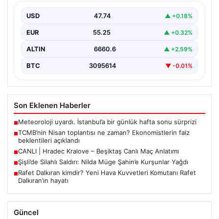
açıklandı
USD
47.74
▲ +0.18%
Türkiye Cumhuriyet Merkez Bankası Para Politikası
Kurulu, Nisan ayı politika faizi kararını açıklamak üzere…
EUR
55.25
▲ +0.32%
ALTIN
6660.6
▲ +2.59%
BTC
3095614
▼ -0.01%
Son Eklenen Haberler
Meteoroloji uyardı. İstanbul’a bir günlük hafta sonu sürprizi
■
TCMB’nin Nisan toplantısı ne zaman? Ekonomistlerin faiz
■
beklentileri açıklandı
CANLI | Hradec Kralove – Beşiktaş Canlı Maç Anlatımı
■
Şişli’de Silahlı Saldırı: Nilda Müge Şahin’e Kurşunlar Yağdı
■
Rafet Dalkıran kimdir? Yeni Hava Kuvvetleri Komutanı Rafet
■
Dalkıran’ın hayatı
Güncel