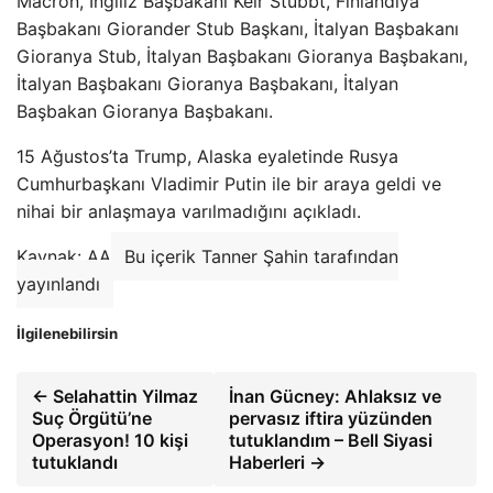
Macron, İngiliz Başbakanı Keir Stubbt, Finlandiya
Başbakanı Giorander Stub Başkanı, İtalyan Başbakanı
Gioranya Stub, İtalyan Başbakanı Gioranya Başbakanı,
İtalyan Başbakanı Gioranya Başbakanı, İtalyan
Başbakan Gioranya Başbakanı.
15 Ağustos’ta Trump, Alaska eyaletinde Rusya
Cumhurbaşkanı Vladimir Putin ile bir araya geldi ve
nihai bir anlaşmaya varılmadığını açıkladı.
Kaynak: AA
Bu içerik Tanner Şahin tarafından
yayınlandı
İlgilenebilirsin
← Selahattin Yilmaz
İnan Gücney: Ahlaksız ve
Suç Örgütü’ne
pervasız iftira yüzünden
Operasyon! 10 kişi
tutuklandım – Bell Siyasi
tutuklandı
Haberleri →