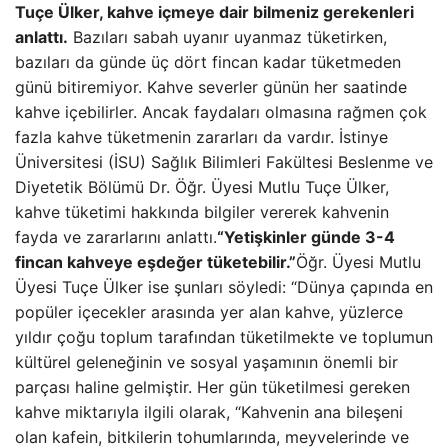
Tuçe Ülker, kahve içmeye dair bilmeniz gerekenleri
anlattı.
Bazıları sabah uyanır uyanmaz tüketirken,
bazıları da günde üç dört fincan kadar tüketmeden
günü bitiremiyor. Kahve severler günün her saatinde
kahve içebilirler. Ancak faydaları olmasına rağmen çok
fazla kahve tüketmenin zararları da vardır. İstinye
Üniversitesi (İSU) Sağlık Bilimleri Fakültesi Beslenme ve
Diyetetik Bölümü Dr. Öğr. Üyesi Mutlu Tuçe Ülker,
kahve tüketimi hakkında bilgiler vererek kahvenin
fayda ve zararlarını anlattı.
“Yetişkinler günde 3-4
fincan kahveye eşdeğer tüketebilir.”
Öğr. Üyesi Mutlu
Üyesi Tuçe Ülker ise şunları söyledi: “Dünya çapında en
popüler içecekler arasında yer alan kahve, yüzlerce
yıldır çoğu toplum tarafından tüketilmekte ve toplumun
kültürel geleneğinin ve sosyal yaşamının önemli bir
parçası haline gelmiştir. Her gün tüketilmesi gereken
kahve miktarıyla ilgili olarak, “Kahvenin ana bileşeni
olan kafein, bitkilerin tohumlarında, meyvelerinde ve