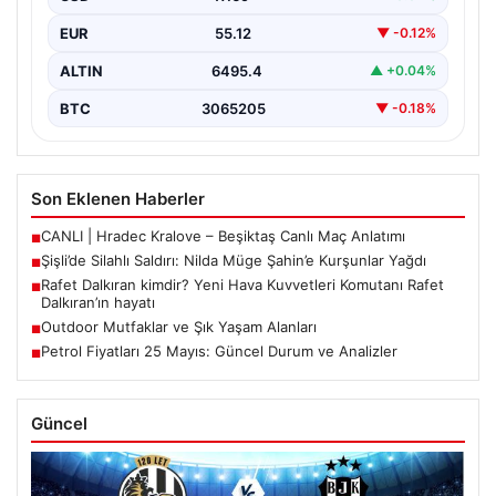
EUR
55.12
▼ -0.12%
ALTIN
6495.4
▲ +0.04%
BTC
3065205
▼ -0.18%
Son Eklenen Haberler
CANLI | Hradec Kralove – Beşiktaş Canlı Maç Anlatımı
■
Şişli’de Silahlı Saldırı: Nilda Müge Şahin’e Kurşunlar Yağdı
■
Rafet Dalkıran kimdir? Yeni Hava Kuvvetleri Komutanı Rafet
■
Dalkıran’ın hayatı
Outdoor Mutfaklar ve Şık Yaşam Alanları
■
Petrol Fiyatları 25 Mayıs: Güncel Durum ve Analizler
■
Güncel