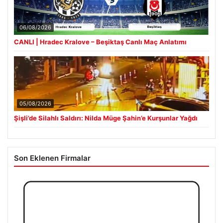
06/08/2026
CANLI | Hradec Kralove – Beşiktaş Canlı Maç Anlatımı
05/08/2026
Şişli’de Silahlı Saldırı: Nilda Müge Şahin’e Kurşunlar Yağdı
Son Eklenen Firmalar