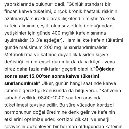
yapraklarında bulunur” dedi. “Günlük standart bir
fincan kahve tüketimi, birçok kronik hastalık riskinin
azalmasıyla sürekli olarak ilişkilendirilmiştir. Yüksek
kafein alımının çeşitli olumsuz etkileri olduğundan,
yetişkinler için günde 400 mg’lık kafein sınırına
uyulmalıdır (3-3’e eşdeğer). Hamilelikte kafein tüketimi
günde maksimum 200 mg ile sınırlandırılmalıdır.
Metabolizma ve kafeine duyarlılık kişiden kişiye
değiştiği için bireysel durumlarda daha küçük veya
biraz daha fazla miktarlar geçerli olabilir.
“Öğleden
sonra saat 15.00’ten sonra kahve tüketimi
sınırlandırılmalı”
Ülker, günün hangi saatinde kahve
içmeniz gerektiği konusunda da bilgi verdi.
“
Kahvenin
sabah özellikle 08:00-10:00 saatleri arasında
tüketilmesi tavsiye edilir. Bu süre vücudun kortizol
hormonunun doğal üretimine denk gelir ve kafeinin
etkilerini optimize eder.
Kortizol dikkati ve enerji
seviyesini düzenleyen bir hormon olduğundan kafeinin