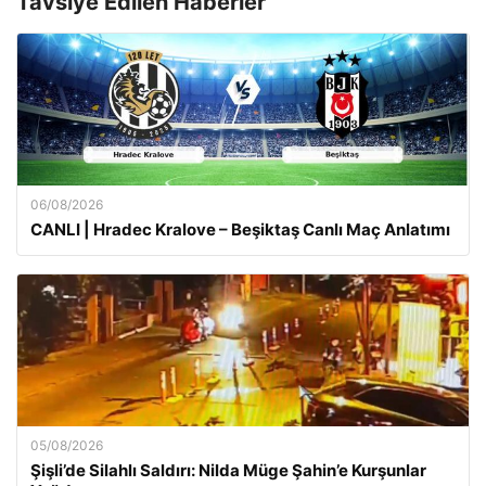
Tavsiye Edilen Haberler
06/08/2026
CANLI | Hradec Kralove – Beşiktaş Canlı Maç Anlatımı
05/08/2026
Şişli’de Silahlı Saldırı: Nilda Müge Şahin’e Kurşunlar