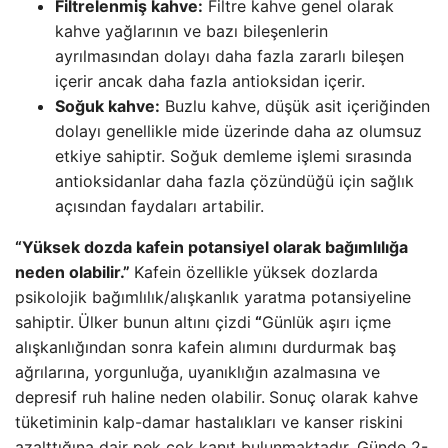
Filtrelenmiş kahve:
Filtre kahve genel olarak
kahve yağlarının ve bazı bileşenlerin
ayrılmasından dolayı daha fazla zararlı bileşen
içerir ancak daha fazla antioksidan içerir.
Soğuk kahve:
Buzlu kahve, düşük asit içeriğinden
dolayı genellikle mide üzerinde daha az olumsuz
etkiye sahiptir. Soğuk demleme işlemi sırasında
antioksidanlar daha fazla çözündüğü için sağlık
açısından faydaları artabilir.
“Yüksek dozda kafein potansiyel olarak bağımlılığa
neden olabilir.”
Kafein özellikle yüksek dozlarda
psikolojik bağımlılık/alışkanlık yaratma potansiyeline
sahiptir.
Ülker bunun altını çizdi
“
Günlük aşırı içme
alışkanlığından sonra kafein alımını durdurmak baş
ağrılarına, yorgunluğa, uyanıklığın azalmasına ve
depresif ruh haline neden olabilir.
Sonuç olarak kahve
tüketiminin kalp-damar hastalıkları ve kanser riskini
azalttığına dair pek çok kanıt bulunmaktadır. Günde 2-