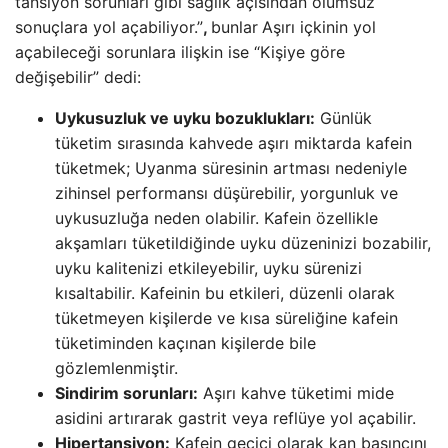
tansiyon sorunları gibi sağlık açısından olumsuz
sonuçlara yol açabiliyor.”
,
bunlar
Aşırı içkinin yol
açabileceği sorunlara ilişkin ise “Kişiye göre
değişebilir” dedi:
Uykusuzluk ve uyku bozuklukları:
Günlük
tüketim sırasında kahvede aşırı miktarda kafein
tüketmek; Uyanma süresinin artması nedeniyle
zihinsel performansı düşürebilir, yorgunluk ve
uykusuzluğa neden olabilir. Kafein özellikle
akşamları tüketildiğinde uyku düzeninizi bozabilir,
uyku kalitenizi etkileyebilir, uyku sürenizi
kısaltabilir. Kafeinin bu etkileri, düzenli olarak
tüketmeyen kişilerde ve kısa süreliğine kafein
tüketiminden kaçınan kişilerde bile
gözlemlenmiştir.
Sindirim sorunları:
Aşırı kahve tüketimi mide
asidini artırarak gastrit veya reflüye yol açabilir.
Hipertansiyon:
Kafein geçici olarak kan basıncını