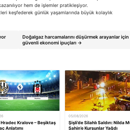
azanılıyor hem de işlemler pratikleşiyor.
etleri keşfederek günlük yaşamlarında büyük kolaylık
yor
Doğalgaz harcamalarını düşürmek arayanlar için
güvenli ekonomi ipuçları →
26
05/08/2026
 Hradec Kralove – Beşiktaş
Şişli’de Silahlı Saldırı: Nilda 
aç Anlatımı
Şahin’e Kurşunlar Yağdı