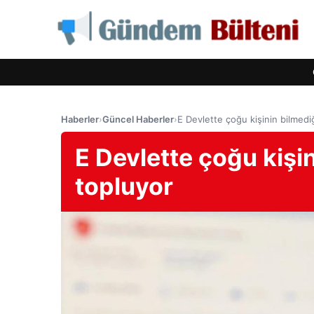
Haberler
›
Güncel Haberler
›
E Devlette çoğu kişinin bilmediği
E Devlette çoğu kişini
topluyor