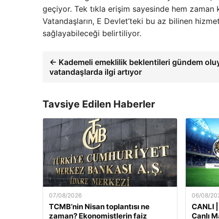
geçiyor. Tek tıkla erişim sayesinde hem zaman k
Vatandaşların, E Devlet’teki bu az bilinen hizm
sağlayabileceği belirtiliyor.
← Kademeli emeklilik beklentileri gündem olu
vatandaşlarda ilgi artıyor
Tavsiye Edilen Haberler
07/08/2026
06/08/20
TCMB’nin Nisan toplantısı ne
CANLI |
zaman? Ekonomistlerin faiz
Canlı M