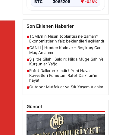
BTC
3065205
▼ -0.18%
Son Eklenen Haberler
TCMB’nin Nisan toplantısı ne zaman?
■
Ekonomistlerin faiz beklentileri açıklandı
CANLI | Hradec Kralove – Beşiktaş Canlı
■
Maç Anlatımı
Şişli’de Silahlı Saldırı: Nilda Müge Şahin’e
■
Kurşunlar Yağdı
Rafet Dalkıran kimdir? Yeni Hava
■
Kuvvetleri Komutanı Rafet Dalkıran’ın
hayatı
Outdoor Mutfaklar ve Şık Yaşam Alanları
■
Güncel