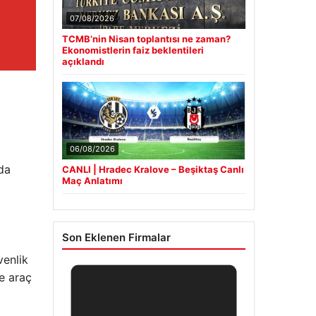
07/08/2026
TCMB’nin Nisan toplantısı ne zaman?
Ekonomistlerin faiz beklentileri
açıklandı
06/08/2026
da
CANLI | Hradec Kralove – Beşiktaş Canlı
Maç Anlatımı
Son Eklenen Firmalar
venlik
le araç