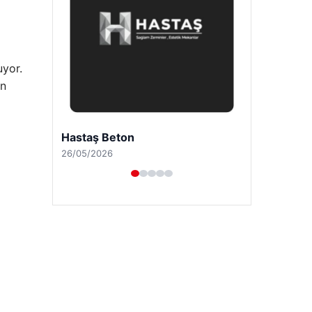
uyor.
an
Enes Kaplan Avukatlık Bürosu
28/04/2026