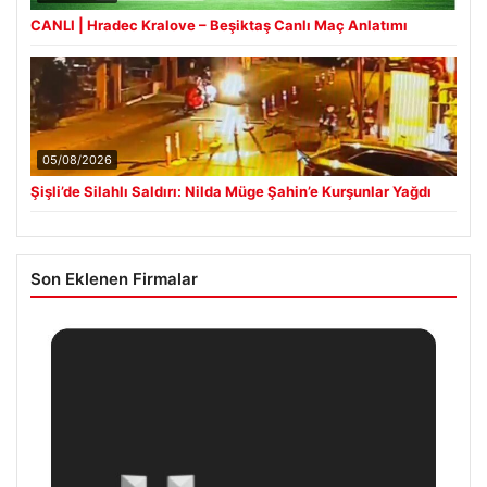
CANLI | Hradec Kralove – Beşiktaş Canlı Maç Anlatımı
05/08/2026
Şişli’de Silahlı Saldırı: Nilda Müge Şahin’e Kurşunlar Yağdı
Son Eklenen Firmalar