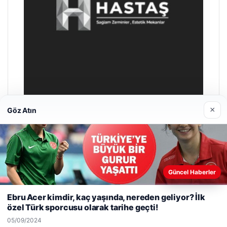
×
Göz Atın
Enes Kaplan Avukatlık Bürosu
28/04/2026
Güncel Haberler
Web sitemizi nasıl kullandığınızı daha iyi anlayabilmek,
deneyiminizi kişiselleştirmek ve geliştirmek amacıyla çerezler
Ebru Acer kimdir, kaç yaşında, nereden geliyor? İlk
kullanıyoruz.
Çerez Politikamız
özel Türk sporcusu olarak tarihe geçti!
Reddet
Kabul Et
© 2026 Gündem Bülteni – Taze Gündemden Haberler
05/09/2024