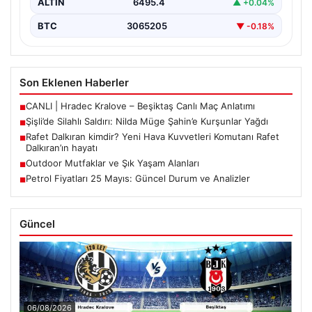
ALTIN
6495.4
▲ +0.04%
BTC
3065205
▼ -0.18%
Son Eklenen Haberler
CANLI | Hradec Kralove – Beşiktaş Canlı Maç Anlatımı
■
Şişli’de Silahlı Saldırı: Nilda Müge Şahin’e Kurşunlar Yağdı
■
Rafet Dalkıran kimdir? Yeni Hava Kuvvetleri Komutanı Rafet
■
Dalkıran’ın hayatı
Outdoor Mutfaklar ve Şık Yaşam Alanları
■
Petrol Fiyatları 25 Mayıs: Güncel Durum ve Analizler
■
Güncel
06/08/2026