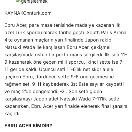
KAYNAK
Cnnturk.com
Ebru Acer, para masa tenisinde madalya kazanan ilk
özel Türk sporcu olarak tarihe geçti. South Paris Arena
4’te oynanan maçların yarı finalinde Japon rakibi
Natsuki Wada ile karşılaşan Ebru Acer, çekişmeli
karşılaşmada üstün bir performans sergiledi. İlk seti 11-
9 kazanarak öne geçen milli sporcu, ikinci sette ise 7-
11 geride kaldı. Üçüncü seti 11-6’lık net skorla ele
geçiren Ebru, dördüncü sette 9-6 öne geçmesine
rağmen seti 9-11 kaybederek üst üste sayılar kaybetti
ve maç 2’de dengelendi. -2 . Son sete giden
karşılaşmayı Japon atlet Natsuki Wada 7-11’lik setle
kazanırken, Ebru Acer yarı finalde elenerek final şansını
kaçırdı.
EBRU ACER KİMDİR?