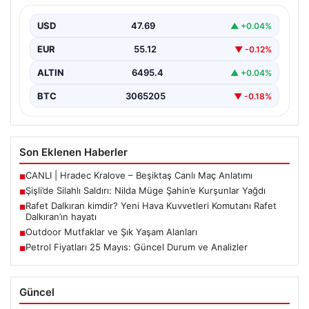
İstanbul’un Şişli ilçesinde korkutucu bir olay yaşandı.
Eczaneden ilaç aldıktan sonra kardeşini bekleyen 26…
USD
47.69
▲ +0.04%
EUR
55.12
▼ -0.12%
ALTIN
6495.4
▲ +0.04%
BTC
3065205
▼ -0.18%
Son Eklenen Haberler
CANLI | Hradec Kralove – Beşiktaş Canlı Maç Anlatımı
■
Şişli’de Silahlı Saldırı: Nilda Müge Şahin’e Kurşunlar Yağdı
■
Rafet Dalkıran kimdir? Yeni Hava Kuvvetleri Komutanı Rafet
■
Dalkıran’ın hayatı
Outdoor Mutfaklar ve Şık Yaşam Alanları
■
Petrol Fiyatları 25 Mayıs: Güncel Durum ve Analizler
■
Güncel