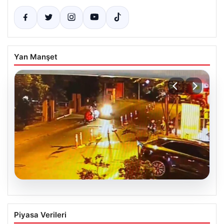
Yan Manşet
05.08.2026
Şişli’de Silahlı Saldırı: Nilda Müge
Piyasa Verileri
Şahin’e Kurşunlar Yağdı