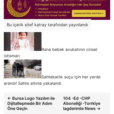
Bu içerik sitef katray tarafından yayınlandı
Rana bebek avukatının cinsel
istismarı
Sahtekarlık suçu için her yerde
arandı! Sahte altınla yakalandı
← Bursa Logo Yazılım ile
104 -Ed -CHP
Dijitalleşmede Bir Adım
Aboneliği -Torrkiye
Öne Geçin
lagderimte News →