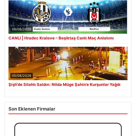
06/08/2026
CANLI | Hradec Kralove – Beşiktaş Canlı Maç Anlatımı
05/08/2026
Şişli’de Silahlı Saldırı: Nilda Müge Şahin’e Kurşunlar Yağdı
Son Eklenen Firmalar