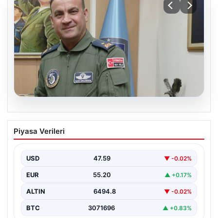
04.08.2026
Rafet Dalkıran kimdir? Yeni Hava
Piyasa Verileri
Kuvvetleri Komutanı Rafet Dalkıran’ın
hayatı
USD
47.59
▼ -0.02%
EUR
55.20
▲ +0.17%
ALTIN
6494.8
▼ -0.02%
BTC
3071696
▲ +0.83%