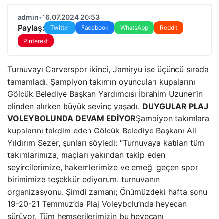
admin
•
16.07.2024 20:53
Paylaş:
Twitter
Facebook
WhatsApp
Reddit
Pinterest
Turnuvayı Carverspor ikinci, Jamiryu ise üçüncü sırada
tamamladı. Şampiyon takımın oyuncuları kupalarını
Gölcük Belediye Başkan Yardımcısı İbrahim Uzuner’in
elinden alırken büyük sevinç yaşadı.
DUYGULAR PLAJ
VOLEYBOLUNDA DEVAM EDİYOR
Şampiyon takımlara
kupalarını takdim eden Gölcük Belediye Başkanı Ali
Yıldırım Sezer, şunları söyledi: “Turnuvaya katılan tüm
takımlarımıza, maçları yakından takip eden
seyircilerimize, hakemlerimize ve emeği geçen spor
birimimize teşekkür ediyorum. turnuvanın
organizasyonu. Şimdi zamanı; Önümüzdeki hafta sonu
19-20-21 Temmuz’da Plaj Voleybolu’nda heyecan
sürüyor. Tüm hemşerilerimizin bu heyecanı