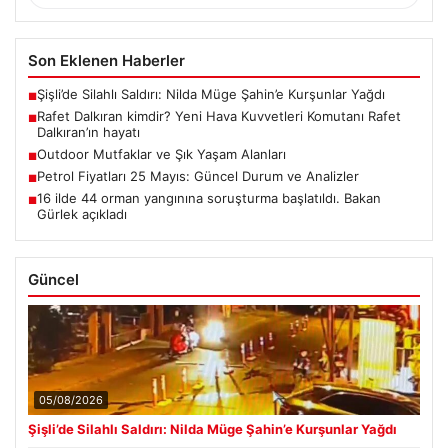
Son Eklenen Haberler
Şişli’de Silahlı Saldırı: Nilda Müge Şahin’e Kurşunlar Yağdı
■
Rafet Dalkıran kimdir? Yeni Hava Kuvvetleri Komutanı Rafet
■
Dalkıran’ın hayatı
Outdoor Mutfaklar ve Şık Yaşam Alanları
■
Petrol Fiyatları 25 Mayıs: Güncel Durum ve Analizler
■
16 ilde 44 orman yangınına soruşturma başlatıldı. Bakan
■
Gürlek açıkladı
Güncel
05/08/2026
Şişli’de Silahlı Saldırı: Nilda Müge Şahin’e Kurşunlar Yağdı