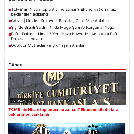
TCMB’nin Nisan toplantısı ne zaman? Ekonomistlerin faiz
■
beklentileri açıklandı
CANLI | Hradec Kralove – Beşiktaş Canlı Maç Anlatımı
■
Şişli’de Silahlı Saldırı: Nilda Müge Şahin’e Kurşunlar Yağdı
■
Rafet Dalkıran kimdir? Yeni Hava Kuvvetleri Komutanı Rafet
■
Dalkıran’ın hayatı
Outdoor Mutfaklar ve Şık Yaşam Alanları
■
Güncel
07/08/2026
TCMB’nin Nisan toplantısı ne zaman? Ekonomistlerin faiz
beklentileri açıklandı