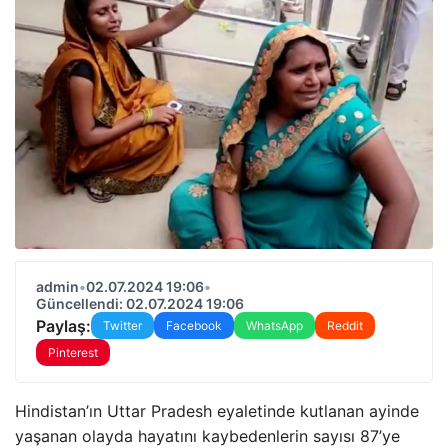
admin
•
02.07.2024 19:06
•
Güncellendi: 02.07.2024 19:06
Paylaş:
Twitter
Facebook
WhatsApp
Reddit
Pinterest
Hindistan’ın Uttar Pradesh eyaletinde kutlanan ayinde
yaşanan olayda hayatını kaybedenlerin sayısı 87’ye