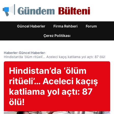
Güncel Haberler
Firma Rehberi
Forum
Çerez Politikası
Haberler
›
Güncel Haberler
›
Hindistan’da ‘ölüm ritüeli’… Aceleci kaçış katliama yol açtı: 87 ölü!
Hindistan’da ‘ölüm
ritüeli’… Aceleci kaçış
katliama yol açtı: 87
ölü!