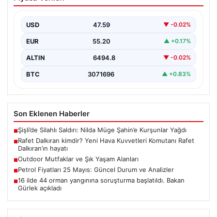
Kuvvetleri Komutanı Rafet Dalkıran’ın
hayatı
USD
47.59
▼ -0.02%
EUR
55.20
▲ +0.17%
ALTIN
6494.8
▼ -0.02%
BTC
3071696
▲ +0.83%
Son Eklenen Haberler
Şişli’de Silahlı Saldırı: Nilda Müge Şahin’e Kurşunlar Yağdı
■
Rafet Dalkıran kimdir? Yeni Hava Kuvvetleri Komutanı Rafet
■
Dalkıran’ın hayatı
Outdoor Mutfaklar ve Şık Yaşam Alanları
■
Petrol Fiyatları 25 Mayıs: Güncel Durum ve Analizler
■
16 ilde 44 orman yangınına soruşturma başlatıldı. Bakan
■
Gürlek açıkladı