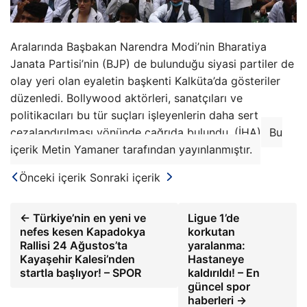
Aralarında Başbakan Narendra Modi’nin Bharatiya
Janata Partisi’nin (BJP) de bulunduğu siyasi partiler de
olay yeri olan eyaletin başkenti Kalküta’da gösteriler
düzenledi. Bollywood aktörleri, sanatçıları ve
politikacıları bu tür suçları işleyenlerin daha sert
cezalandırılması yönünde çağrıda bulundu. (İHA)
Bu
içerik Metin Yamaner tarafından yayınlanmıştır.
Önceki içerik
Sonraki içerik
← Türkiye’nin en yeni ve
Ligue 1’de
nefes kesen Kapadokya
korkutan
Rallisi 24 Ağustos’ta
yaralanma:
Kayaşehir Kalesi’nden
Hastaneye
startla başlıyor! – SPOR
kaldırıldı! – En
güncel spor
haberleri →