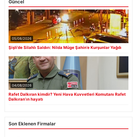
Güncel
05/08/2026
Şişli’de Silahlı Saldırı: Nilda Müge Şahin’e Kurşunlar Yağdı
04/08/2026
Rafet Dalkıran kimdir? Yeni Hava Kuvvetleri Komutanı Rafet
Dalkıran’ın hayatı
Son Eklenen Firmalar