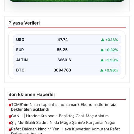
06.08.2026
CANLI | Hradec Kralove – Beşiktaş Canlı
Piyasa Verileri
Maç Anlatımı
{ “title”: “Canlı Anlatım: Hradec Kralove – Beşiktaş UEFA
Avrupa Ligi Mücadelesi”, “content”: “…
USD
47.74
▲ +0.18%
EUR
55.25
▲ +0.32%
ALTIN
6660.6
▲ +2.59%
BTC
3094783
▲ +0.96%
Son Eklenen Haberler
TCMB’nin Nisan toplantısı ne zaman? Ekonomistlerin faiz
■
beklentileri açıklandı
CANLI | Hradec Kralove – Beşiktaş Canlı Maç Anlatımı
■
Şişli’de Silahlı Saldırı: Nilda Müge Şahin’e Kurşunlar Yağdı
■
Rafet Dalkıran kimdir? Yeni Hava Kuvvetleri Komutanı Rafet
■
Dalkıran’ın hayatı