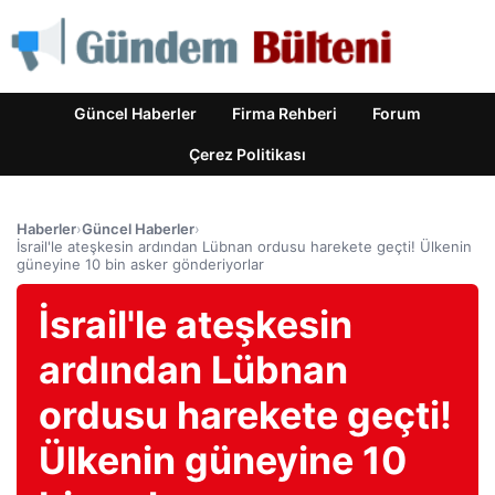
Güncel Haberler
Firma Rehberi
Forum
Çerez Politikası
Haberler
›
Güncel Haberler
›
İsrail'le ateşkesin ardından Lübnan ordusu harekete geçti! Ülkenin
güneyine 10 bin asker gönderiyorlar
İsrail'le ateşkesin
ardından Lübnan
ordusu harekete geçti!
Ülkenin güneyine 10