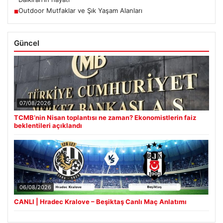
Outdoor Mutfaklar ve Şık Yaşam Alanları
■
Güncel
07/08/2026
TCMB’nin Nisan toplantısı ne zaman? Ekonomistlerin faiz
beklentileri açıklandı
06/08/2026
CANLI | Hradec Kralove – Beşiktaş Canlı Maç Anlatımı