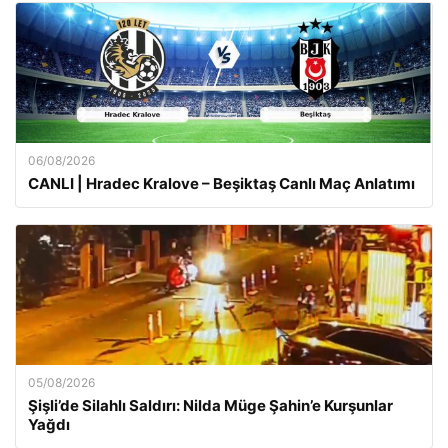
06/08/2026
CANLI | Hradec Kralove – Beşiktaş Canlı Maç Anlatımı
05/08/2026
Şişli’de Silahlı Saldırı: Nilda Müge Şahin’e Kurşunlar
Yağdı