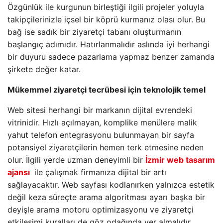
Özgünlük ile kurgunun birleştiği ilgili projeler yoluyla
takipçilerinizle içsel bir köprü kurmanız olası olur. Bu
bağ ise sadık bir ziyaretçi tabanı oluşturmanın
başlangıç adımıdır. Hatırlanmalıdır aslında iyi herhangi
bir duyuru sadece pazarlama yapmaz benzer zamanda
şirkete değer katar.
Mükemmel ziyaretçi tecrübesi için teknolojik temel
Web sitesi herhangi bir markanın dijital evrendeki
vitrinidir. Hızlı açılmayan, komplike menülere malik
yahut telefon entegrasyonu bulunmayan bir sayfa
potansiyel ziyaretçilerin hemen terk etmesine neden
olur. İlgili yerde uzman deneyimli bir
İzmir web tasarım
ajansı
ile çalışmak firmanıza dijital bir artı
sağlayacaktır. Web sayfası kodlanırken yalnızca estetik
değil keza süreçte arama algoritması ayarı başka bir
deyişle arama motoru optimizasyonu ve ziyaretçi
etkileşimi kuralları de göz odağında yer almalıdır.