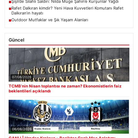
Şişli’de Silahlı Saldırı: Nilda Müge Şahin’e Kurşunlar Yağdı
■
Rafet Dalkıran kimdir? Yeni Hava Kuvvetleri Komutanı Rafet
■
Dalkıran’ın hayatı
Outdoor Mutfaklar ve Şık Yaşam Alanları
■
Güncel
07/08/2026
TCMB’nin Nisan toplantısı ne zaman? Ekonomistlerin faiz
beklentileri açıklandı
06/08/2026
CANLI | Hradec Kralove – Beşiktaş Canlı Maç Anlatımı