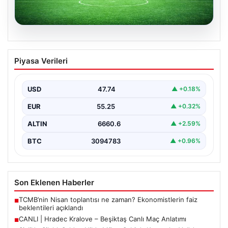
06.08.2026
CANLI | Hradec Kralove – Beşiktaş Canlı
Piyasa Verileri
Maç Anlatımı
{ “title”: “Canlı Anlatım: Hradec Kralove – Beşiktaş UEFA
Avrupa Ligi Mücadelesi”, “content”: “…
USD
47.74
▲ +0.18%
EUR
55.25
▲ +0.32%
ALTIN
6660.6
▲ +2.59%
BTC
3094783
▲ +0.96%
Son Eklenen Haberler
TCMB’nin Nisan toplantısı ne zaman? Ekonomistlerin faiz
■
beklentileri açıklandı
CANLI | Hradec Kralove – Beşiktaş Canlı Maç Anlatımı
■