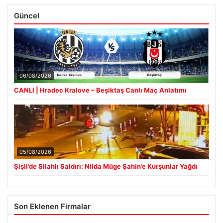
Güncel
06/08/2026
CANLI | Hradec Kralove – Beşiktaş Canlı Maç Anlatımı
05/08/2026
Şişli’de Silahlı Saldırı: Nilda Müge Şahin’e Kurşunlar Yağdı
Son Eklenen Firmalar