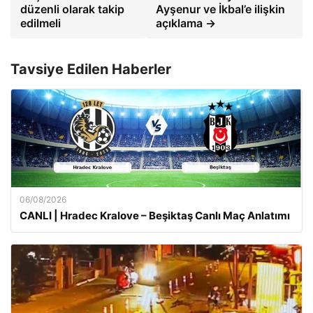
düzenli olarak takip
Ayşenur ve İkbal’e ilişkin
edilmeli
açıklama →
Tavsiye Edilen Haberler
06/08/2026
CANLI | Hradec Kralove – Beşiktaş Canlı Maç Anlatımı