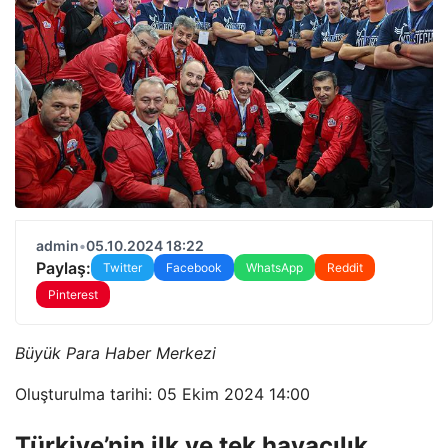
admin
•
05.10.2024 18:22
Paylaş:
Twitter
Facebook
WhatsApp
Reddit
Pinterest
Büyük Para Haber Merkezi
Oluşturulma tarihi: 05 Ekim 2024 14:00
Türkiye’nin ilk ve tek havacılık,