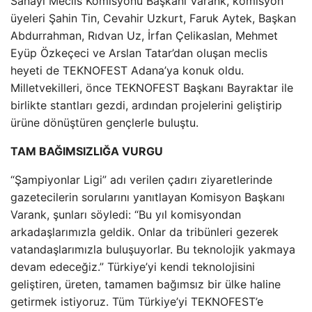
Sanayi Meclis Komisyonu Başkanı Varank, komisyon
üyeleri Şahin Tin, Cevahir Uzkurt, Faruk Aytek, Başkan
Abdurrahman, Rıdvan Uz, İrfan Çelikaslan, Mehmet
Eyüp Özkeçeci ve Arslan Tatar’dan oluşan meclis
heyeti de TEKNOFEST Adana’ya konuk oldu.
Milletvekilleri, önce TEKNOFEST Başkanı Bayraktar ile
birlikte stantları gezdi, ardından projelerini geliştirip
ürüne dönüştüren gençlerle buluştu.
TAM BAĞIMSIZLIĞA VURGU
“Şampiyonlar Ligi” adı verilen çadırı ziyaretlerinde
gazetecilerin sorularını yanıtlayan Komisyon Başkanı
Varank, şunları söyledi: “Bu yıl komisyondan
arkadaşlarımızla geldik. Onlar da tribünleri gezerek
vatandaşlarımızla buluşuyorlar. Bu teknolojik yakmaya
devam edeceğiz.” Türkiye’yi kendi teknolojisini
geliştiren, üreten, tamamen bağımsız bir ülke haline
getirmek istiyoruz. Tüm Türkiye’yi TEKNOFEST’e