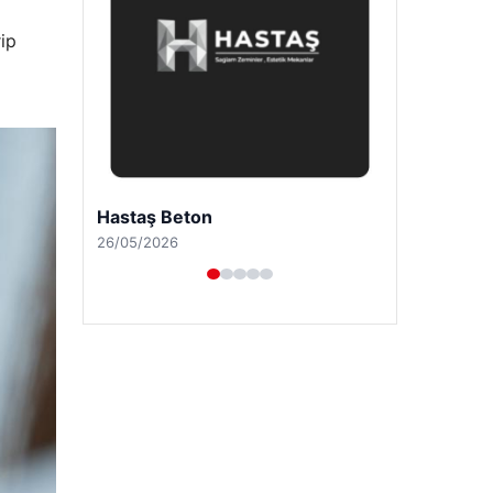
rip
Enes Kaplan Avukatlık Bürosu
28/04/2026