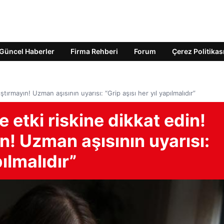
Güncel Haberler
Firma Rehberi
Forum
Çerez Politikas
ştırmayın! Uzman aşısının uyarısı: “Grip aşısı her yıl yapılmalıdır”
 etki riskine dikkat edin!
ın! Uzman aşısının uyarısı:
pılmalıdır”