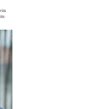
irüs
lir.