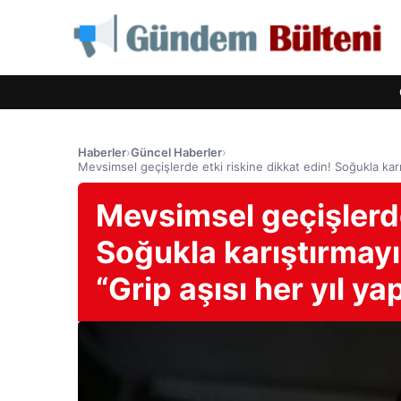
Haberler
›
Güncel Haberler
›
Mevsimsel geçişlerde etki riskine dikkat edin! Soğukla ​​karı
Mevsimsel geçişlerde
Soğukla ​​karıştırmay
“Grip aşısı her yıl ya