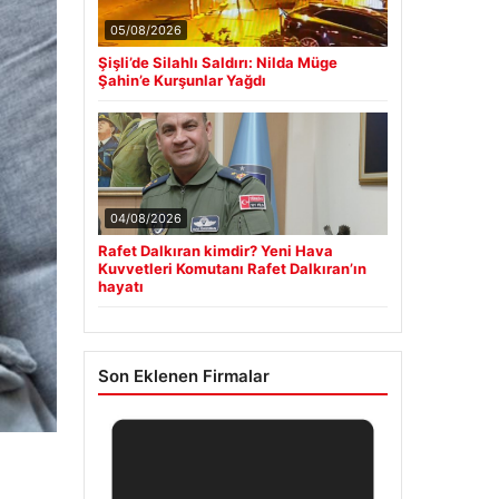
05/08/2026
Şişli’de Silahlı Saldırı: Nilda Müge
Şahin’e Kurşunlar Yağdı
04/08/2026
Rafet Dalkıran kimdir? Yeni Hava
Kuvvetleri Komutanı Rafet Dalkıran’ın
hayatı
Son Eklenen Firmalar