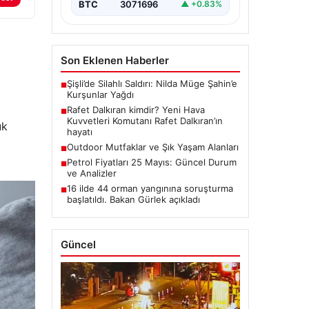
BTC
3071696
▲ +0.83%
Son Eklenen Haberler
Şişli’de Silahlı Saldırı: Nilda Müge Şahin’e
■
Kurşunlar Yağdı
Rafet Dalkıran kimdir? Yeni Hava
■
Kuvvetleri Komutanı Rafet Dalkıran’ın
uk
hayatı
Outdoor Mutfaklar ve Şık Yaşam Alanları
■
Petrol Fiyatları 25 Mayıs: Güncel Durum
■
ve Analizler
16 ilde 44 orman yangınına soruşturma
■
başlatıldı. Bakan Gürlek açıkladı
Güncel