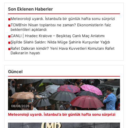
Son Eklenen Haberler
Meteoroloji uyardı. İstanbul’a bir günlük hafta sonu sürprizi
■
TCMB’nin Nisan toplantısı ne zaman? Ekonomistlerin faiz
■
beklentileri açıklandı
CANLI | Hradec Kralove – Beşiktaş Canlı Maç Anlatımı
■
Şişli’de Silahlı Saldırı: Nilda Müge Şahin’e Kurşunlar Yağdı
■
Rafet Dalkıran kimdir? Yeni Hava Kuvvetleri Komutanı Rafet
■
Dalkıran’ın hayatı
Güncel
08/08/2026
Meteoroloji uyardı. İstanbul’a bir günlük hafta sonu sürprizi