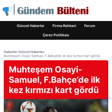
Güncel Haberler
Firma Rehberi
Forum
Çerez Politikası
Haberler
›
Güncel Haberler
›
Muhteşem Osayi-Samuel, F.Bahçe’de ilk kez kırmızı kart gördü
Muhteşem Osayi-
Samuel, F.Bahçe’de ilk
kez kırmızı kart gördü