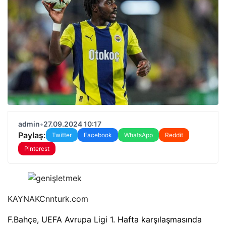
admin
•
27.09.2024 10:17
Paylaş:
Twitter
Facebook
WhatsApp
Reddit
Pinterest
KAYNAK
Cnnturk.com
F.Bahçe, UEFA Avrupa Ligi 1. Hafta karşılaşmasında