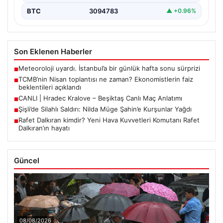
BTC
3094783
▲ +0.96%
Son Eklenen Haberler
Meteoroloji uyardı. İstanbul’a bir günlük hafta sonu sürprizi
■
TCMB’nin Nisan toplantısı ne zaman? Ekonomistlerin faiz
■
beklentileri açıklandı
CANLI | Hradec Kralove – Beşiktaş Canlı Maç Anlatımı
■
Şişli’de Silahlı Saldırı: Nilda Müge Şahin’e Kurşunlar Yağdı
■
Rafet Dalkıran kimdir? Yeni Hava Kuvvetleri Komutanı Rafet
■
Dalkıran’ın hayatı
Güncel
08/08/2026