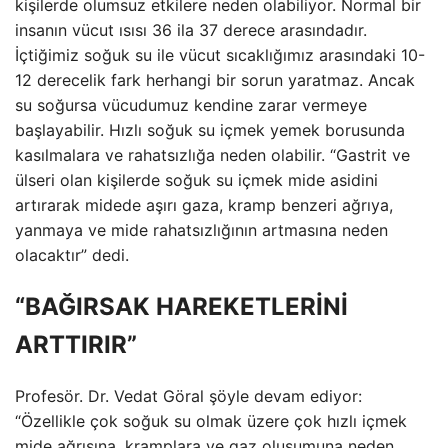
kişilerde olumsuz etkilere neden olabiliyor. Normal bir
insanın vücut ısısı 36 ila 37 derece arasındadır.
İçtiğimiz soğuk su ile vücut sıcaklığımız arasındaki 10-
12 derecelik fark herhangi bir sorun yaratmaz. Ancak
su soğursa vücudumuz kendine zarar vermeye
başlayabilir. Hızlı soğuk su içmek yemek borusunda
kasılmalara ve rahatsızlığa neden olabilir. “Gastrit ve
ülseri olan kişilerde soğuk su içmek mide asidini
artırarak midede aşırı gaza, kramp benzeri ağrıya,
yanmaya ve mide rahatsızlığının artmasına neden
olacaktır” dedi.
“BAĞIRSAK HAREKETLERİNİ
ARTTIRIR”
Profesör. Dr. Vedat Göral şöyle devam ediyor:
“Özellikle çok soğuk su olmak üzere çok hızlı içmek
mide ağrısına, kramplara ve gaz oluşumuna neden