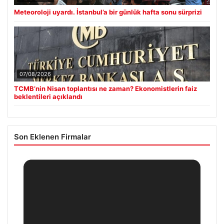
Meteoroloji uyardı. İstanbul’a bir günlük hafta sonu sürprizi
07/08/2026
TCMB’nin Nisan toplantısı ne zaman? Ekonomistlerin faiz
beklentileri açıklandı
Son Eklenen Firmalar