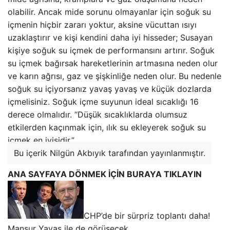
olabilir. Ancak mide sorunu olmayanlar için soğuk su
içmenin hiçbir zararı yoktur, aksine vücuttan ısıyı
uzaklaştırır ve kişi kendini daha iyi hisseder; Susayan
kişiye soğuk su içmek de performansını artırır. Soğuk
su içmek bağırsak hareketlerinin artmasına neden olur
ve karın ağrısı, gaz ve şişkinliğe neden olur. Bu nedenle
soğuk su içiyorsanız yavaş yavaş ve küçük dozlarda
içmelisiniz. Soğuk içme suyunun ideal sıcaklığı 16
derece olmalıdır. “Düşük sıcaklıklarda olumsuz
etkilerden kaçınmak için, ılık su ekleyerek soğuk su
içmek en iyisidir.”
Bu içerik Nilgün Akbıyık tarafından yayınlanmıştır.
ANA SAYFAYA DÖNMEK İÇİN BURAYA TIKLAYIN
CHP’de bir sürpriz toplantı daha!
Mansur Yavaş ile de görüşecek