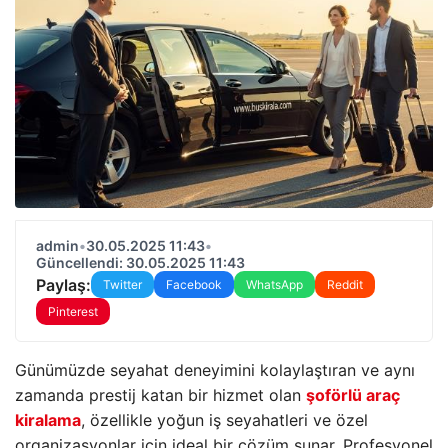
admin
•
30.05.2025 11:43
•
Güncellendi: 30.05.2025 11:43
Paylaş:
Twitter
Facebook
WhatsApp
Reddit
Pinterest
Günümüzde seyahat deneyimini kolaylaştıran ve aynı
zamanda prestij katan bir hizmet olan
şoförlü araç
kiralama
, özellikle yoğun iş seyahatleri ve özel
organizasyonlar için ideal bir çözüm sunar. Profesyonel