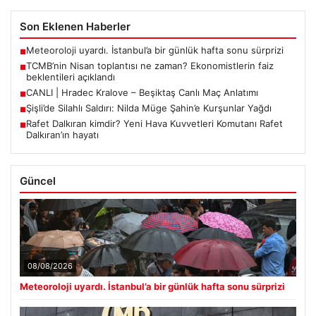
Son Eklenen Haberler
Meteoroloji uyardı. İstanbul’a bir günlük hafta sonu sürprizi
■
TCMB’nin Nisan toplantısı ne zaman? Ekonomistlerin faiz
■
beklentileri açıklandı
CANLI | Hradec Kralove – Beşiktaş Canlı Maç Anlatımı
■
Şişli’de Silahlı Saldırı: Nilda Müge Şahin’e Kurşunlar Yağdı
■
Rafet Dalkıran kimdir? Yeni Hava Kuvvetleri Komutanı Rafet
■
Dalkıran’ın hayatı
Güncel
08/08/2026
Meteoroloji uyardı. İstanbul’a bir günlük hafta sonu sürprizi