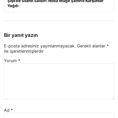
Şişli’de Silahlı Saldırı: Nilda Müge Şahin’e Kurşunlar
Yağdı
Bir yanıt yazın
E-posta adresiniz yayınlanmayacak.
Gerekli alanlar
*
ile işaretlenmişlerdir
Yorum
*
Ad
*