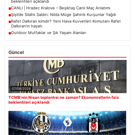
beklentileri açıklandı
CANLI | Hradec Kralove – Beşiktaş Canlı Maç Anlatımı
■
Şişli’de Silahlı Saldırı: Nilda Müge Şahin’e Kurşunlar Yağdı
■
Rafet Dalkıran kimdir? Yeni Hava Kuvvetleri Komutanı Rafet
■
Dalkıran’ın hayatı
Outdoor Mutfaklar ve Şık Yaşam Alanları
■
Güncel
07/08/2026
TCMB’nin Nisan toplantısı ne zaman? Ekonomistlerin faiz
beklentileri açıklandı