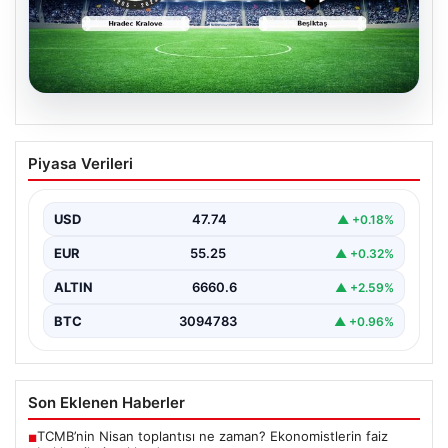
06.08.2026
CANLI | Hradec Kralove – Beşiktaş Canlı
Piyasa Verileri
Maç Anlatımı
{ “title”: “Canlı Anlatım: Hradec Kralove – Beşiktaş UEFA
Avrupa Ligi Mücadelesi”, “content”: “…
USD
47.74
▲ +0.18%
EUR
55.25
▲ +0.32%
ALTIN
6660.6
▲ +2.59%
BTC
3094783
▲ +0.96%
Son Eklenen Haberler
TCMB’nin Nisan toplantısı ne zaman? Ekonomistlerin faiz
■