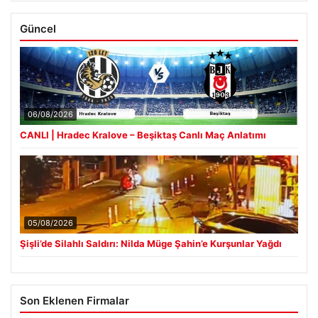
Güncel
06/08/2026
CANLI | Hradec Kralove – Beşiktaş Canlı Maç Anlatımı
05/08/2026
Şişli’de Silahlı Saldırı: Nilda Müge Şahin’e Kurşunlar Yağdı
Son Eklenen Firmalar