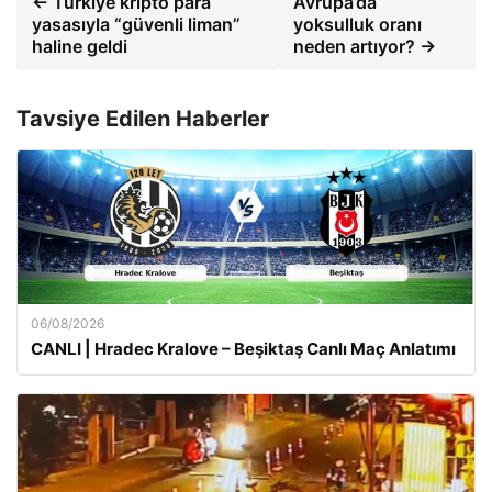
← Türkiye kripto para
Avrupa’da
yasasıyla “güvenli liman”
yoksulluk oranı
haline geldi
neden artıyor? →
Tavsiye Edilen Haberler
06/08/2026
CANLI | Hradec Kralove – Beşiktaş Canlı Maç Anlatımı