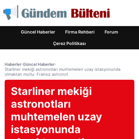
Güncel Haberler
Firma Rehberi
Forum
Çerez Politikası
Haberler
›
Güncel Haberler
›
Starliner mekiği astronotları muhtemelen uzay istasyonunda
olmaktan mutlu: Fransız astronot
Starliner mekiği
astronotları
muhtemelen uzay
istasyonunda