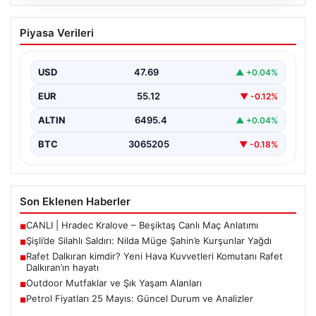
05.08.2026
Şişli’de Silahlı Saldırı: Nilda Müge
Piyasa Verileri
Şahin’e Kurşunlar Yağdı
İstanbul’un Şişli ilçesinde korkutucu bir olay yaşandı.
Eczaneden ilaç aldıktan sonra kardeşini bekleyen 26…
USD
47.69
▲ +0.04%
EUR
55.12
▼ -0.12%
ALTIN
6495.4
▲ +0.04%
BTC
3065205
▼ -0.18%
Son Eklenen Haberler
CANLI | Hradec Kralove – Beşiktaş Canlı Maç Anlatımı
■
Şişli’de Silahlı Saldırı: Nilda Müge Şahin’e Kurşunlar Yağdı
■
Rafet Dalkıran kimdir? Yeni Hava Kuvvetleri Komutanı Rafet
■
Dalkıran’ın hayatı
Outdoor Mutfaklar ve Şık Yaşam Alanları
■
Petrol Fiyatları 25 Mayıs: Güncel Durum ve Analizler
■