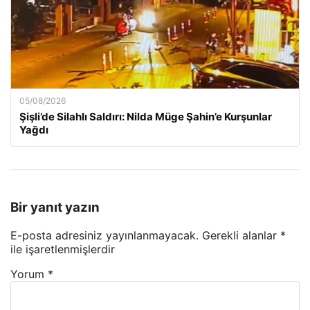
05/08/2026
Şişli’de Silahlı Saldırı: Nilda Müge Şahin’e Kurşunlar
Yağdı
Bir yanıt yazın
E-posta adresiniz yayınlanmayacak.
Gerekli alanlar
*
ile işaretlenmişlerdir
Yorum
*