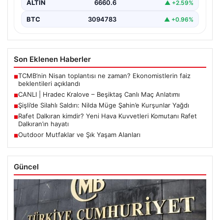
ALTIN
6660.6
▲ +2.59%
BTC
3094783
▲ +0.96%
Son Eklenen Haberler
TCMB’nin Nisan toplantısı ne zaman? Ekonomistlerin faiz
■
beklentileri açıklandı
CANLI | Hradec Kralove – Beşiktaş Canlı Maç Anlatımı
■
Şişli’de Silahlı Saldırı: Nilda Müge Şahin’e Kurşunlar Yağdı
■
Rafet Dalkıran kimdir? Yeni Hava Kuvvetleri Komutanı Rafet
■
Dalkıran’ın hayatı
Outdoor Mutfaklar ve Şık Yaşam Alanları
■
Güncel