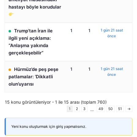
hastayı böyle korudular
Trump’tan İran ile
1
1
1 gün 21 saat
önce
ilgili yeni açıklama:
“Anlaşma yakında
gerçekleşebilir”
Hürmüz’de peş peşe
1
1
1 gün 21 saat
önce
patlamalar: ‘Dikkatli
olun’uyarısı
15 konu görüntüleniyor - 1 ile 15 arası (toplam 760)
1
2
3
49
50
51
→
…
Yeni konu oluşturmak için giriş yapmalısınız.