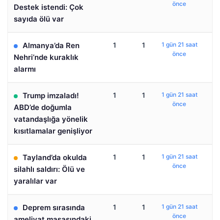
önce
Destek istendi: Çok
sayıda ölü var
Almanya’da Ren
1
1
1 gün 21 saat
önce
Nehri’nde kuraklık
alarmı
Trump imzaladı!
1
1
1 gün 21 saat
önce
ABD’de doğumla
vatandaşlığa yönelik
kısıtlamalar genişliyor
Tayland’da okulda
1
1
1 gün 21 saat
önce
silahlı saldırı: Ölü ve
yaralılar var
Deprem sırasında
1
1
1 gün 21 saat
önce
ameliyat masasındaki