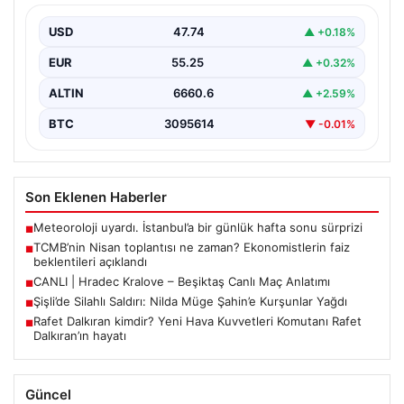
açıklandı
USD
47.74
▲ +0.18%
Türkiye Cumhuriyet Merkez Bankası Para Politikası
Kurulu, Nisan ayı politika faizi kararını açıklamak üzere…
EUR
55.25
▲ +0.32%
ALTIN
6660.6
▲ +2.59%
BTC
3095614
▼ -0.01%
Son Eklenen Haberler
Meteoroloji uyardı. İstanbul’a bir günlük hafta sonu sürprizi
■
TCMB’nin Nisan toplantısı ne zaman? Ekonomistlerin faiz
■
beklentileri açıklandı
CANLI | Hradec Kralove – Beşiktaş Canlı Maç Anlatımı
■
Şişli’de Silahlı Saldırı: Nilda Müge Şahin’e Kurşunlar Yağdı
■
Rafet Dalkıran kimdir? Yeni Hava Kuvvetleri Komutanı Rafet
■
Dalkıran’ın hayatı
Güncel