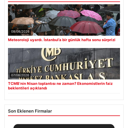
08/08/2026
Meteoroloji uyardı. İstanbul’a bir günlük hafta sonu sürprizi
07/08/2026
TCMB’nin Nisan toplantısı ne zaman? Ekonomistlerin faiz
beklentileri açıklandı
Son Eklenen Firmalar