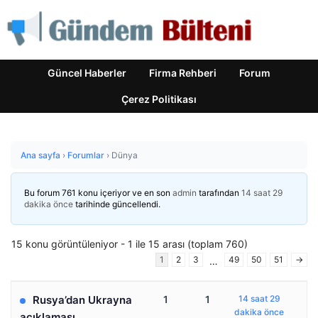
Güncel Haberler
Firma Rehberi
Forum
Çerez Politikası
Ana sayfa
›
Forumlar
›
Dünya
Bu forum 761 konu içeriyor ve en son
admin
tarafından
14 saat 29
dakika önce
tarihinde güncellendi.
15 konu görüntüleniyor - 1 ile 15 arası (toplam 760)
1
2
3
49
50
51
→
…
Rusya’dan Ukrayna
1
1
14 saat 29
dakika önce
açıklaması