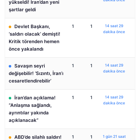
yükseldi! İran’dan yeni
şartlar geldi
Devlet Başkanı,
1
1
14 saat 29
dakika önce
‘saldırı olacak’ demişti!
Kritik törenden hemen
önce yakalandı
Savaşın seyri
1
1
14 saat 29
dakika önce
değişebilir! ‘Sızıntı, İran’ı
cesaretlendirebilir’
İran’dan açıklama!
1
1
14 saat 29
dakika önce
“Anlaşma sağlandı,
ayrıntılar yakında
açıklanacak”
ABD’de silahlı saldırı!
1
1
1 gün 21 saat