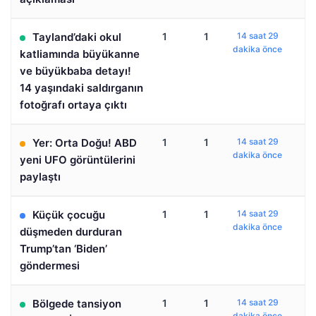
Tayland’daki okul
1
1
14 saat 29
dakika önce
katliamında büyükanne
ve büyükbaba detayı!
14 yaşındaki saldırganın
fotoğrafı ortaya çıktı
Yer: Orta Doğu! ABD
1
1
14 saat 29
dakika önce
yeni UFO görüntülerini
paylaştı
Küçük çocuğu
1
1
14 saat 29
dakika önce
düşmeden durduran
Trump’tan ‘Biden’
göndermesi
Bölgede tansiyon
1
1
14 saat 29
dakika önce