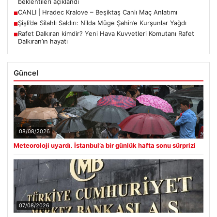
beklentileri açıklandı
CANLI | Hradec Kralove – Beşiktaş Canlı Maç Anlatımı
■
Şişli’de Silahlı Saldırı: Nilda Müge Şahin’e Kurşunlar Yağdı
■
Rafet Dalkıran kimdir? Yeni Hava Kuvvetleri Komutanı Rafet
■
Dalkıran’ın hayatı
Güncel
08/08/2026
Meteoroloji uyardı. İstanbul’a bir günlük hafta sonu sürprizi
07/08/2026