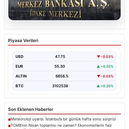
07.08.2026
TCMB’nin Nisan toplantısı ne zaman?
Piyasa Verileri
Ekonomistlerin faiz beklentileri
açıklandı
USD
47.75
▼ -0.03%
Türkiye Cumhuriyet Merkez Bankası Para Politikası
Kurulu, Nisan ayı politika faizi kararını açıklamak üzere…
EUR
55.30
▲ +0.02%
ALTIN
6658.5
▼ -0.03%
BTC
3102538
▲ +0.20%
Son Eklenen Haberler
Meteoroloji uyardı. İstanbul’a bir günlük hafta sonu sürprizi
■
TCMB’nin Nisan toplantısı ne zaman? Ekonomistlerin faiz
■