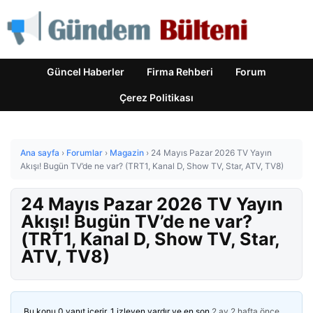
Güncel Haberler
Firma Rehberi
Forum
Çerez Politikası
Ana sayfa
›
Forumlar
›
Magazin
›
24 Mayıs Pazar 2026 TV Yayın
Akışı! Bugün TV’de ne var? (TRT1, Kanal D, Show TV, Star, ATV, TV8)
24 Mayıs Pazar 2026 TV Yayın
Akışı! Bugün TV’de ne var?
(TRT1, Kanal D, Show TV, Star,
ATV, TV8)
Bu konu 0 yanıt içerir, 1 izleyen vardır ve en son
2 ay 2 hafta önce