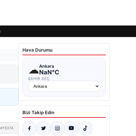
ı
Hava Durumu
☁
Ankara
NaN°C
ŞEHIR SEÇ
Bizi Takip Edin
#15374