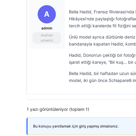
Bella Hadid, Fransız Rivierası’nda
A
Hikâyesi’nde paylaştığı fotoğrafl
tercih ettiği karelerde fit fiziğini
admin
Anahtar
Ünlü model ayrıca dürbünle deniz m
yönetici
bandanayla kapatan Hadid, kombini
Hadid, Donon’un çektiği bir foto
işaret ettiği kareye, “Bir kuş… bi
Bella Hadid, bir haftadan uzun sü
model, iki gün önce Schiaparelli im
1 yazı görüntüleniyor (toplam 1)
Bu konuyu yanıtlamak için giriş yapmış olmalısınız.