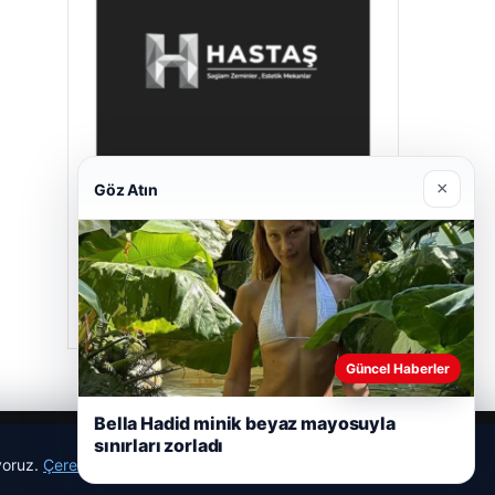
×
Göz Atın
Hastaş Beton
26/05/2026
Güncel Haberler
Bella Hadid minik beyaz mayosuyla
sınırları zorladı
ıyoruz.
Çerez Politikamız
Reddet
Kabul Et