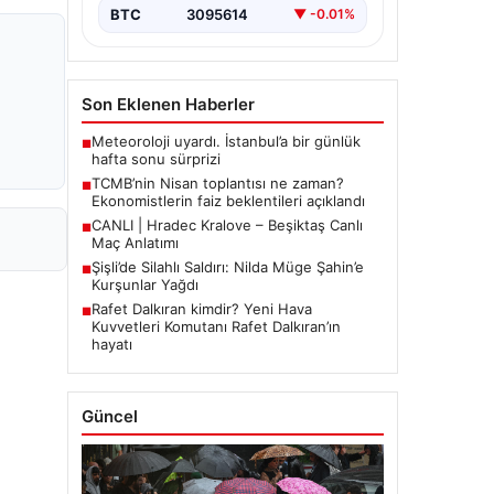
BTC
3095614
▼ -0.01%
Son Eklenen Haberler
Meteoroloji uyardı. İstanbul’a bir günlük
■
hafta sonu sürprizi
TCMB’nin Nisan toplantısı ne zaman?
■
Ekonomistlerin faiz beklentileri açıklandı
CANLI | Hradec Kralove – Beşiktaş Canlı
■
Maç Anlatımı
Şişli’de Silahlı Saldırı: Nilda Müge Şahin’e
■
Kurşunlar Yağdı
Rafet Dalkıran kimdir? Yeni Hava
■
Kuvvetleri Komutanı Rafet Dalkıran’ın
hayatı
Güncel