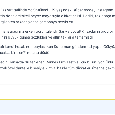
 lüks yat tatilinde görüntülendi. 29 yaşındaki süper model, Instagram
arda derin dekolteli beyaz mayosuyla dikkat çekti. Hadid, tek parça 
 sergilerken arkadaşlarına şampanya servis etti.
anzarasını izlerken görüntülendi. Sarıya boyattığı saçlarını örgü bir
ni büyük güneş gözlükleri ve altın takılarla tamamladı.
ğrafı kendi hesabında paylaşırken Superman göndermesi yaptı. Göky
r uçak… bir tren?” notunu düştü.
redir Fransa’da düzenlenen Cannes Film Festival için bulunuyor. Ünlü
zalı özel dantel elbisesiyle kırmızı halıda tüm dikkatleri üzerine çekmi