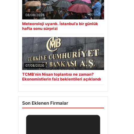
08/08/2026
Meteoroloji uyardı. İstanbul’a bir günlük
hafta sonu sürprizi
07/08/2026
TCMB’nin Nisan toplantısı ne zaman?
Ekonomistlerin faiz beklentileri açıklandı
Son Eklenen Firmalar