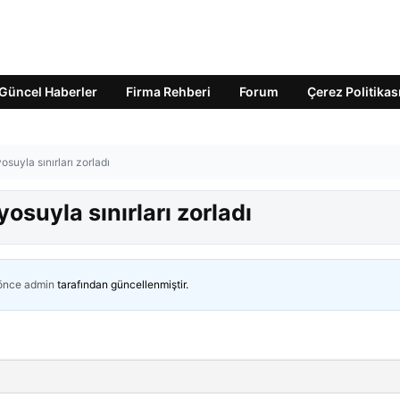
Güncel Haberler
Firma Rehberi
Forum
Çerez Politikas
suyla sınırları zorladı
osuyla sınırları zorladı
 önce
admin
tarafından güncellenmiştir.