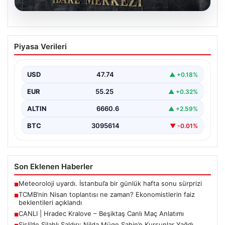
07.08.2026
TCMB’nin Nisan toplantısı ne zaman?
Piyasa Verileri
Ekonomistlerin faiz beklentileri
açıklandı
USD
47.74
▲ +0.18%
Türkiye Cumhuriyet Merkez Bankası Para Politikası
Kurulu, Nisan ayı politika faizi kararını açıklamak üzere…
EUR
55.25
▲ +0.32%
ALTIN
6660.6
▲ +2.59%
BTC
3095614
▼ -0.01%
Son Eklenen Haberler
Meteoroloji uyardı. İstanbul’a bir günlük hafta sonu sürprizi
■
TCMB’nin Nisan toplantısı ne zaman? Ekonomistlerin faiz
■
beklentileri açıklandı
CANLI | Hradec Kralove – Beşiktaş Canlı Maç Anlatımı
■
Şişli’de Silahlı Saldırı: Nilda Müge Şahin’e Kurşunlar Yağdı