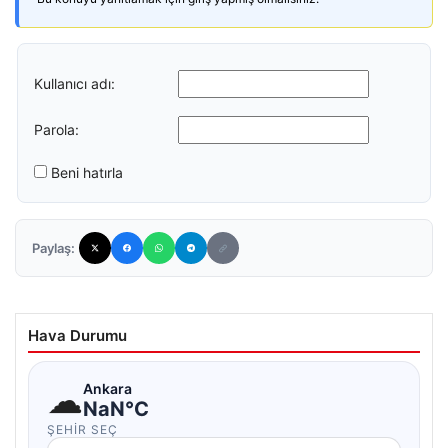
Kullanıcı adı:
Parola:
Beni hatırla
Paylaş:
Hava Durumu
☁
Ankara
NaN°C
ŞEHIR SEÇ