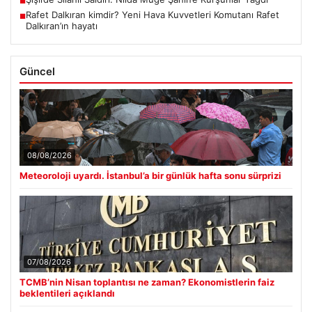
■
Rafet Dalkıran kimdir? Yeni Hava Kuvvetleri Komutanı Rafet
■
Dalkıran’ın hayatı
Güncel
08/08/2026
Meteoroloji uyardı. İstanbul’a bir günlük hafta sonu sürprizi
07/08/2026
TCMB’nin Nisan toplantısı ne zaman? Ekonomistlerin faiz
beklentileri açıklandı