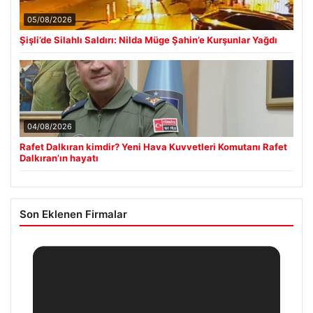
05/08/2026
Şişli’de Silahlı Saldırı: Nilda Müge Şahin’e Kurşunlar Yağdı
04/08/2026
Rafet Dalkıran kimdir? Yeni Hava Kuvvetleri Komutanı Rafet
Dalkıran’ın hayatı
Son Eklenen Firmalar