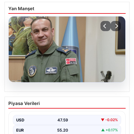
Yan Manşet
04.08.2026
Rafet Dalkıran kimdir? Yeni Hava
Piyasa Verileri
Kuvvetleri Komutanı Rafet Dalkıran’ın
hayatı
USD
47.59
▼ -0.02%
EUR
55.20
▲ +0.17%