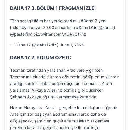
DAHA 17 3. BÖLÜM 1 FRAGMAN İZLE!
“Ben seni gittiğim her yerde aradım…”#Daha17 yeni
bölümüyle pazar 20.00’de sadece #KanalD’de!@kanald
@pastelfilm pic.twitter.com/JtORvOfFAz
— Daha 17 (@daha17dizi) June 7, 2026
DAHA 17 2. BÖLÜM ÖZETİ:
Teoman tarafından yaralanan Aras yere yığılırken
Teoman’ın kolundaki karga dövmesini görüp onun yıllardır
aradığı kardeşi olabileceğini düşünür. Teoman’ın Aras’ı
yaralaması Akkaya Ailesi’ne bomba gibi düşerken
Şebnem Akkaya oğlunu vermemeye kararlıdır.
Hakan Akkaya ise Aras’ın gerçekte kim olduğunu öğrenir.
Aras için zor başlayan Bodrum sınavı artık daha da
güçleşecek, şehrin en güçlü adamı Hakan saklaması
gereken karanlık geçmişi nedeniyle iki kardeşin