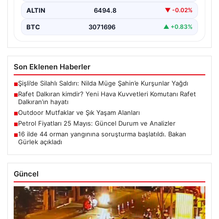
ALTIN
6494.8
▼ -0.02%
BTC
3071696
▲ +0.83%
Son Eklenen Haberler
Şişli’de Silahlı Saldırı: Nilda Müge Şahin’e Kurşunlar Yağdı
■
Rafet Dalkıran kimdir? Yeni Hava Kuvvetleri Komutanı Rafet
■
Dalkıran’ın hayatı
Outdoor Mutfaklar ve Şık Yaşam Alanları
■
Petrol Fiyatları 25 Mayıs: Güncel Durum ve Analizler
■
16 ilde 44 orman yangınına soruşturma başlatıldı. Bakan
■
Gürlek açıkladı
Güncel