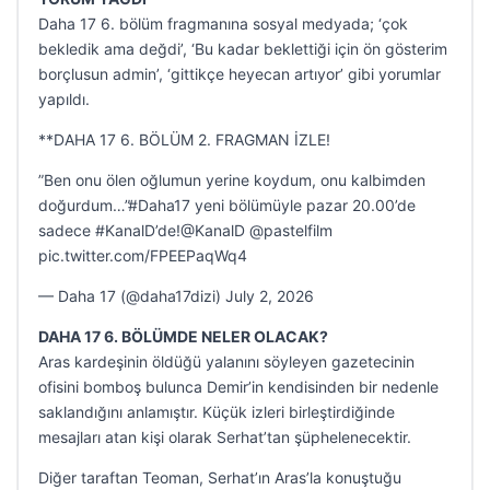
Daha 17 6. bölüm fragmanına sosyal medyada; ‘çok
bekledik ama değdi’, ‘Bu kadar beklettiği için ön gösterim
borçlusun admin’, ‘gittikçe heyecan artıyor’ gibi yorumlar
yapıldı.
**DAHA 17 6. BÖLÜM 2. FRAGMAN İZLE!
”Ben onu ölen oğlumun yerine koydum, onu kalbimden
doğurdum…”#Daha17 yeni bölümüyle pazar 20.00’de
sadece #KanalD’de!@KanalD @pastelfilm
pic.twitter.com/FPEEPaqWq4
— Daha 17 (@daha17dizi) July 2, 2026
DAHA 17 6. BÖLÜMDE NELER OLACAK?
Aras kardeşinin öldüğü yalanını söyleyen gazetecinin
ofisini bomboş bulunca Demir’in kendisinden bir nedenle
saklandığını anlamıştır. Küçük izleri birleştirdiğinde
mesajları atan kişi olarak Serhat’tan şüphelenecektir.
Diğer taraftan Teoman, Serhat’ın Aras’la konuştuğu