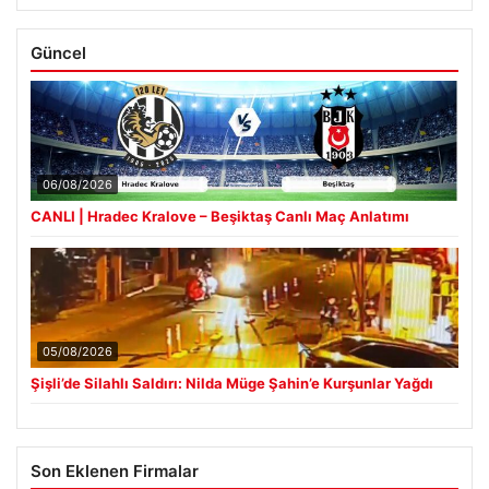
Güncel
06/08/2026
CANLI | Hradec Kralove – Beşiktaş Canlı Maç Anlatımı
05/08/2026
Şişli’de Silahlı Saldırı: Nilda Müge Şahin’e Kurşunlar Yağdı
Son Eklenen Firmalar