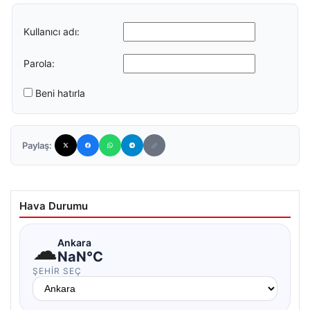
Kullanıcı adı:
Parola:
Beni hatırla
Paylaş:
Hava Durumu
☁
Ankara
NaN°C
ŞEHIR SEÇ