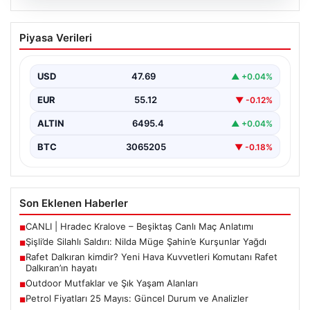
05.08.2026
Şişli’de Silahlı Saldırı: Nilda Müge
Piyasa Verileri
Şahin’e Kurşunlar Yağdı
İstanbul’un Şişli ilçesinde korkutucu bir olay yaşandı.
Eczaneden ilaç aldıktan sonra kardeşini bekleyen 26…
USD
47.69
▲ +0.04%
EUR
55.12
▼ -0.12%
ALTIN
6495.4
▲ +0.04%
BTC
3065205
▼ -0.18%
Son Eklenen Haberler
CANLI | Hradec Kralove – Beşiktaş Canlı Maç Anlatımı
■
Şişli’de Silahlı Saldırı: Nilda Müge Şahin’e Kurşunlar Yağdı
■
Rafet Dalkıran kimdir? Yeni Hava Kuvvetleri Komutanı Rafet
■
Dalkıran’ın hayatı
Outdoor Mutfaklar ve Şık Yaşam Alanları
■
Petrol Fiyatları 25 Mayıs: Güncel Durum ve Analizler
■