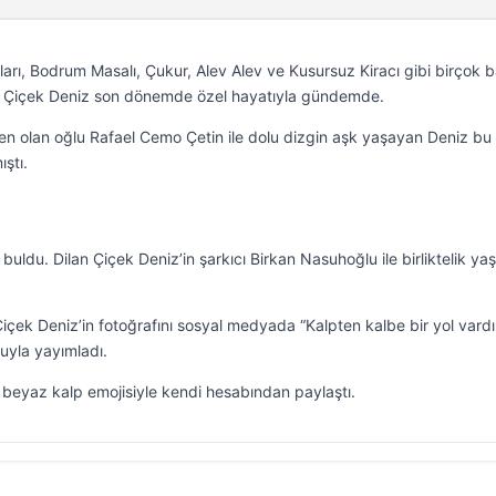
ları, Bodrum Masalı, Çukur, Alev Alev ve Kusursuz Kiracı gibi birçok ba
an Çiçek Deniz son dönemde özel hayatıyla gündemde.
men olan oğlu Rafael Cemo Çetin ile dolu dizgin aşk yaşayan Deniz bu
ıştı.
uldu. Dilan Çiçek Deniz’in şarkıcı Birkan Nasuhoğlu ile birliktelik ya
Çiçek Deniz’in fotoğrafını sosyal medyada “Kalpten kalbe bir yol vardı
uyla yayımladı.
, beyaz kalp emojisiyle kendi hesabından paylaştı.