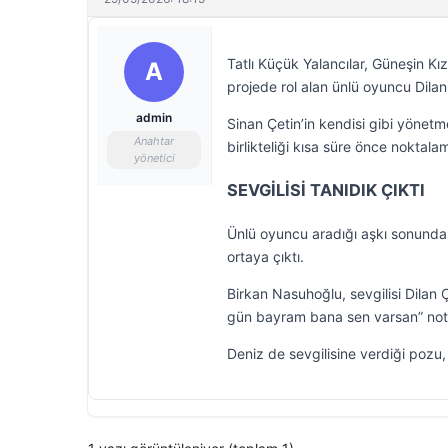
Tatlı Küçük Yalancılar, Güneşin Kız
A
projede rol alan ünlü oyuncu Dil
admin
Sinan Çetin’in kendisi gibi yönet
Anahtar
birlikteliği kısa süre önce noktalam
yönetici
SEVGİLİSİ TANIDIK ÇIKTI
Ünlü oyuncu aradığı aşkı sonunda b
ortaya çıktı.
Birkan Nasuhoğlu, sevgilisi Dilan 
gün bayram bana sen varsan” not
Deniz de sevgilisine verdiği pozu