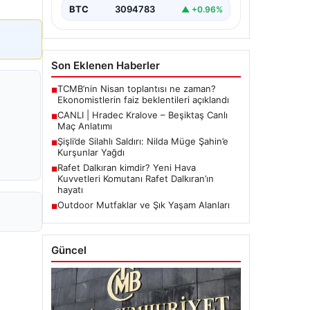
BTC
3094783
▲ +0.96%
Son Eklenen Haberler
TCMB’nin Nisan toplantısı ne zaman?
■
Ekonomistlerin faiz beklentileri açıklandı
CANLI | Hradec Kralove – Beşiktaş Canlı
■
Maç Anlatımı
Şişli’de Silahlı Saldırı: Nilda Müge Şahin’e
■
Kurşunlar Yağdı
Rafet Dalkıran kimdir? Yeni Hava
■
Kuvvetleri Komutanı Rafet Dalkıran’ın
hayatı
Outdoor Mutfaklar ve Şık Yaşam Alanları
■
Güncel