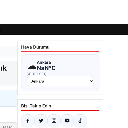
ı
Hava Durumu
☁
Ankara
dık
NaN°C
ŞEHIR SEÇ
Bizi Takip Edin
#16280