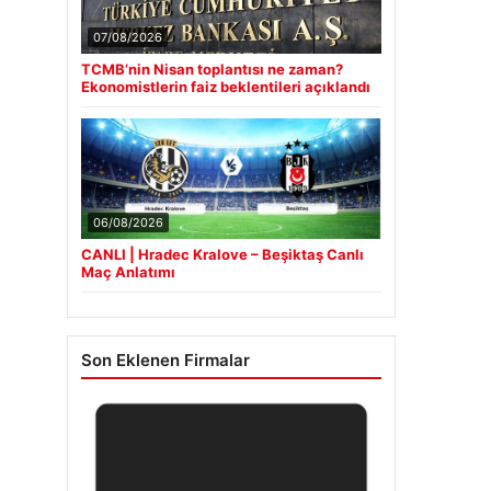
07/08/2026
TCMB’nin Nisan toplantısı ne zaman?
Ekonomistlerin faiz beklentileri açıklandı
06/08/2026
CANLI | Hradec Kralove – Beşiktaş Canlı
Maç Anlatımı
Son Eklenen Firmalar