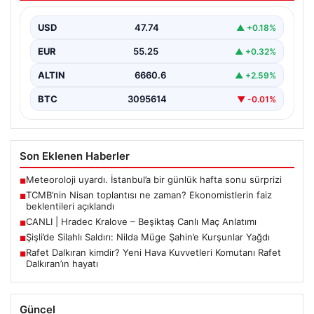
açıklandı
USD
47.74
▲ +0.18%
Türkiye Cumhuriyet Merkez Bankası Para Politikası
Kurulu, Nisan ayı politika faizi kararını açıklamak üzere…
EUR
55.25
▲ +0.32%
ALTIN
6660.6
▲ +2.59%
BTC
3095614
▼ -0.01%
Son Eklenen Haberler
Meteoroloji uyardı. İstanbul’a bir günlük hafta sonu sürprizi
■
TCMB’nin Nisan toplantısı ne zaman? Ekonomistlerin faiz
■
beklentileri açıklandı
CANLI | Hradec Kralove – Beşiktaş Canlı Maç Anlatımı
■
Şişli’de Silahlı Saldırı: Nilda Müge Şahin’e Kurşunlar Yağdı
■
Rafet Dalkıran kimdir? Yeni Hava Kuvvetleri Komutanı Rafet
■
Dalkıran’ın hayatı
Güncel