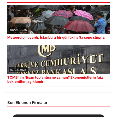
08/08/2026
Meteoroloji uyardı. İstanbul’a bir günlük hafta sonu sürprizi
07/08/2026
TCMB’nin Nisan toplantısı ne zaman? Ekonomistlerin faiz
beklentileri açıklandı
Son Eklenen Firmalar