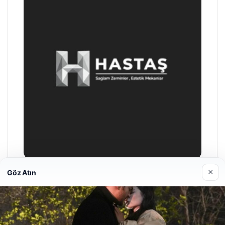
×
Göz Atın
Enes Kaplan Avukatlık Bürosu
28/04/2026