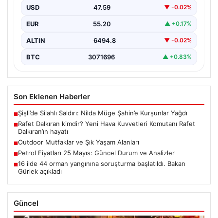
USD
47.59
▼ -0.02%
EUR
55.20
▲ +0.17%
ALTIN
6494.8
▼ -0.02%
BTC
3071696
▲ +0.83%
Son Eklenen Haberler
Şişli’de Silahlı Saldırı: Nilda Müge Şahin’e Kurşunlar Yağdı
■
Rafet Dalkıran kimdir? Yeni Hava Kuvvetleri Komutanı Rafet
■
Dalkıran’ın hayatı
Outdoor Mutfaklar ve Şık Yaşam Alanları
■
Petrol Fiyatları 25 Mayıs: Güncel Durum ve Analizler
■
16 ilde 44 orman yangınına soruşturma başlatıldı. Bakan
■
Gürlek açıkladı
Güncel