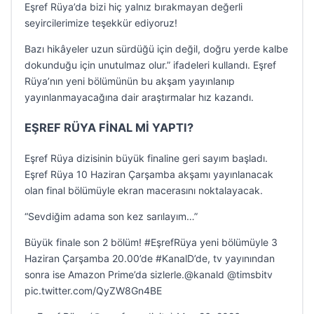
Eşref Rüya’da bizi hiç yalnız bırakmayan değerli
seyircilerimize teşekkür ediyoruz!
Bazı hikâyeler uzun sürdüğü için değil, doğru yerde kalbe
dokunduğu için unutulmaz olur.” ifadeleri kullandı. Eşref
Rüya’nın yeni bölümünün bu akşam yayınlanıp
yayınlanmayacağına dair araştırmalar hız kazandı.
EŞREF RÜYA FİNAL Mİ YAPTI?
Eşref Rüya dizisinin büyük finaline geri sayım başladı.
Eşref Rüya 10 Haziran Çarşamba akşamı yayınlanacak
olan final bölümüyle ekran macerasını noktalayacak.
“Sevdiğim adama son kez sarılayım…”
Büyük finale son 2 bölüm! #EşrefRüya yeni bölümüyle 3
Haziran Çarşamba 20.00’de #KanalD’de, tv yayınından
sonra ise Amazon Prime’da sizlerle.@kanald @timsbitv
pic.twitter.com/QyZW8Gn4BE