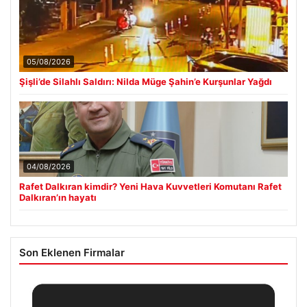
05/08/2026
Şişli’de Silahlı Saldırı: Nilda Müge Şahin’e Kurşunlar Yağdı
04/08/2026
Rafet Dalkıran kimdir? Yeni Hava Kuvvetleri Komutanı Rafet
Dalkıran’ın hayatı
Son Eklenen Firmalar