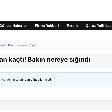
Güncel Haberler
Firma Rehberi
Forum
Çerez Politikas
açtı! Bakın nereye sığındı
n kaçtı! Bakın nereye sığındı
 önce
admin
tarafından güncellenmiştir.