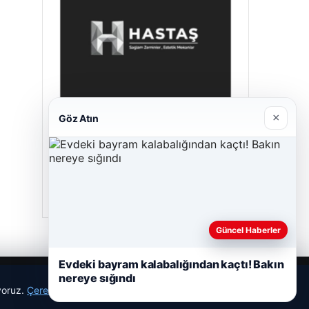
×
Göz Atın
Hastaş Beton
26/05/2026
Güncel Haberler
Evdeki bayram kalabalığından kaçtı! Bakın
nereye sığındı
ıyoruz.
Çerez Politikamız
Reddet
Kabul Et