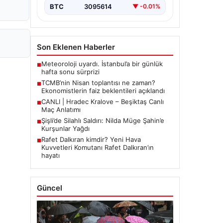
BTC
3095614
▼ -0.01%
Son Eklenen Haberler
Meteoroloji uyardı. İstanbul’a bir günlük
■
hafta sonu sürprizi
TCMB’nin Nisan toplantısı ne zaman?
■
Ekonomistlerin faiz beklentileri açıklandı
CANLI | Hradec Kralove – Beşiktaş Canlı
■
Maç Anlatımı
Şişli’de Silahlı Saldırı: Nilda Müge Şahin’e
■
Kurşunlar Yağdı
Rafet Dalkıran kimdir? Yeni Hava
■
Kuvvetleri Komutanı Rafet Dalkıran’ın
hayatı
Güncel