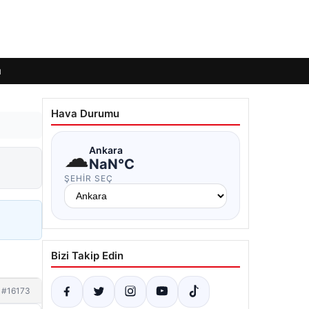
ı
Hava Durumu
☁
Ankara
NaN°C
ŞEHIR SEÇ
Bizi Takip Edin
#16173