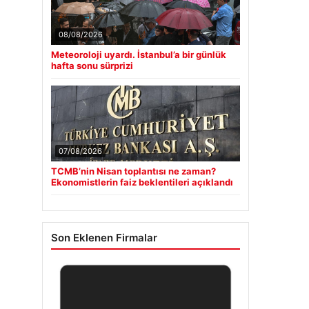
08/08/2026
Meteoroloji uyardı. İstanbul’a bir günlük
hafta sonu sürprizi
07/08/2026
TCMB’nin Nisan toplantısı ne zaman?
Ekonomistlerin faiz beklentileri açıklandı
Son Eklenen Firmalar