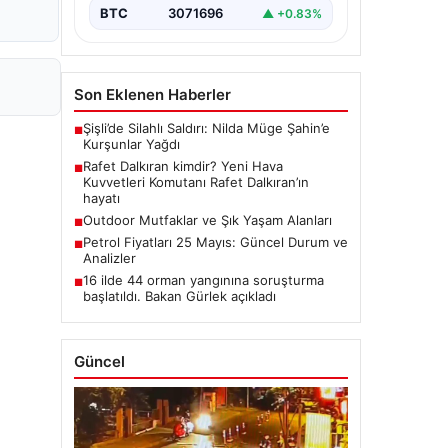
BTC
3071696
▲ +0.83%
Son Eklenen Haberler
Şişli’de Silahlı Saldırı: Nilda Müge Şahin’e
■
Kurşunlar Yağdı
Rafet Dalkıran kimdir? Yeni Hava
■
Kuvvetleri Komutanı Rafet Dalkıran’ın
hayatı
Outdoor Mutfaklar ve Şık Yaşam Alanları
■
Petrol Fiyatları 25 Mayıs: Güncel Durum ve
■
Analizler
16 ilde 44 orman yangınına soruşturma
■
başlatıldı. Bakan Gürlek açıkladı
Güncel