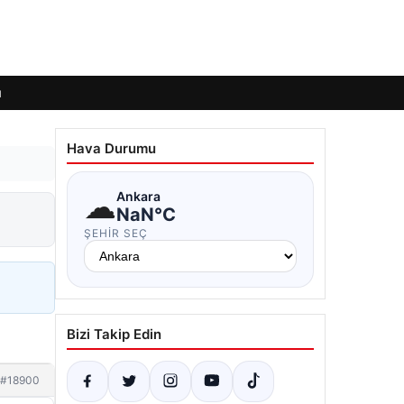
ı
Hava Durumu
☁
Ankara
NaN°C
ŞEHIR SEÇ
Bizi Takip Edin
#18900