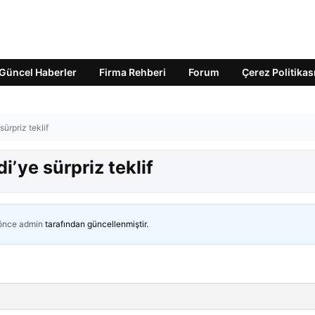
Güncel Haberler
Firma Rehberi
Forum
Çerez Politikas
ürpriz teklif
’ye sürpriz teklif
 önce
admin
tarafından güncellenmiştir.