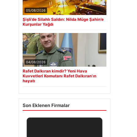
05/08/2026
Şişli’de Silahlı Saldırı: Nilda Müge Şahin’e
Kurşunlar Yağdı
04/08/2026
Rafet Dalkıran kimdir? Yeni Hava
Kuvvetleri Komutanı Rafet Dalkıran’ın
hayatı
Son Eklenen Firmalar