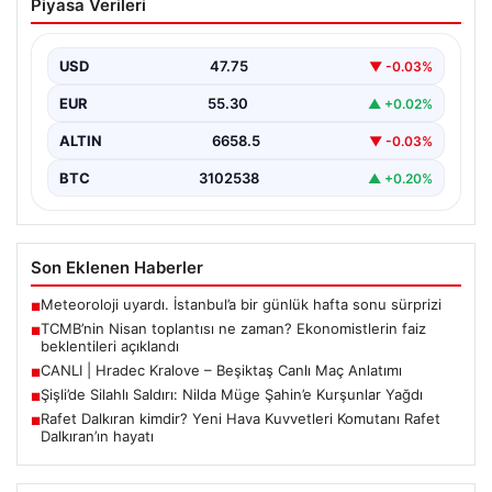
Piyasa Verileri
Ekonomistlerin faiz beklentileri
açıklandı
USD
47.75
▼ -0.03%
Türkiye Cumhuriyet Merkez Bankası Para Politikası
Kurulu, Nisan ayı politika faizi kararını açıklamak üzere…
EUR
55.30
▲ +0.02%
ALTIN
6658.5
▼ -0.03%
BTC
3102538
▲ +0.20%
Son Eklenen Haberler
Meteoroloji uyardı. İstanbul’a bir günlük hafta sonu sürprizi
■
TCMB’nin Nisan toplantısı ne zaman? Ekonomistlerin faiz
■
beklentileri açıklandı
CANLI | Hradec Kralove – Beşiktaş Canlı Maç Anlatımı
■
Şişli’de Silahlı Saldırı: Nilda Müge Şahin’e Kurşunlar Yağdı
■
Rafet Dalkıran kimdir? Yeni Hava Kuvvetleri Komutanı Rafet
■
Dalkıran’ın hayatı