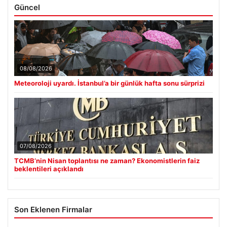
Güncel
08/08/2026
Meteoroloji uyardı. İstanbul’a bir günlük hafta sonu sürprizi
07/08/2026
TCMB’nin Nisan toplantısı ne zaman? Ekonomistlerin faiz
beklentileri açıklandı
Son Eklenen Firmalar