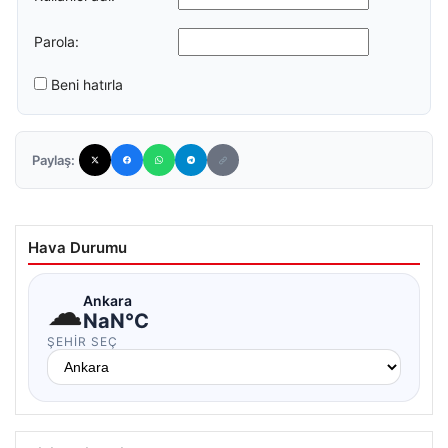
Parola:
Beni hatırla
Paylaş:
Hava Durumu
☁
Ankara
NaN°C
ŞEHIR SEÇ