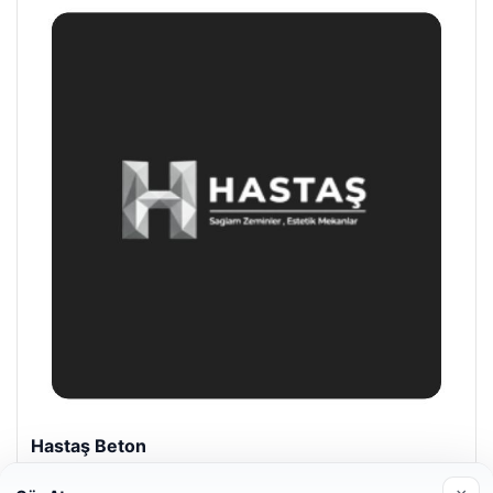
Enes Kaplan Avukatlık Bürosu
28/04/2026