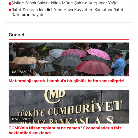
Şişli’de Silahlı Saldırı: Nilda Müge Şahin’e Kurşunlar Yağdı
■
Rafet Dalkıran kimdir? Yeni Hava Kuvvetleri Komutanı Rafet
■
Dalkıran’ın hayatı
Güncel
08/08/2026
Meteoroloji uyardı. İstanbul’a bir günlük hafta sonu sürprizi
07/08/2026
TCMB’nin Nisan toplantısı ne zaman? Ekonomistlerin faiz
beklentileri açıklandı