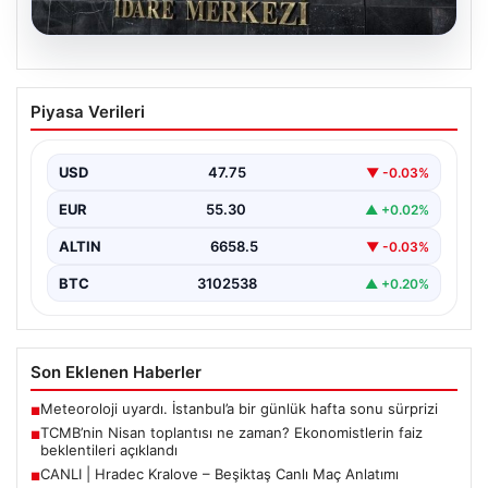
07.08.2026
TCMB’nin Nisan toplantısı ne zaman?
Piyasa Verileri
Ekonomistlerin faiz beklentileri
açıklandı
USD
47.75
▼ -0.03%
Türkiye Cumhuriyet Merkez Bankası Para Politikası
Kurulu, Nisan ayı politika faizi kararını açıklamak üzere…
EUR
55.30
▲ +0.02%
ALTIN
6658.5
▼ -0.03%
BTC
3102538
▲ +0.20%
Son Eklenen Haberler
Meteoroloji uyardı. İstanbul’a bir günlük hafta sonu sürprizi
■
TCMB’nin Nisan toplantısı ne zaman? Ekonomistlerin faiz
■
beklentileri açıklandı
CANLI | Hradec Kralove – Beşiktaş Canlı Maç Anlatımı
■