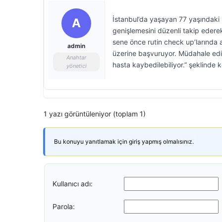
İstanbul’da yaşayan 77 yaşındaki Ü
A
genişlemesini düzenli takip ederek
sene önce rutin check up’larında a
admin
üzerine başvuruyor. Müdahale edi
Anahtar
hasta kaybedilebiliyor.” şeklinde 
yönetici
1 yazı görüntüleniyor (toplam 1)
Bu konuyu yanıtlamak için giriş yapmış olmalısınız.
Kullanıcı adı:
Parola: