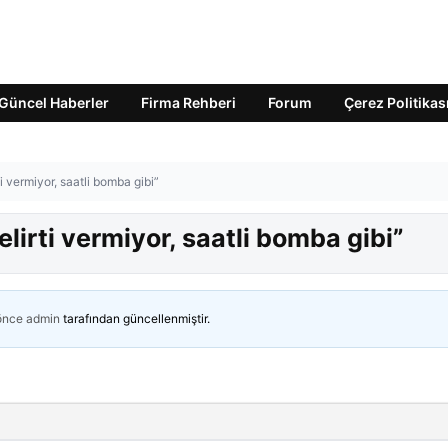
Güncel Haberler
Firma Rehberi
Forum
Çerez Politikas
ti vermiyor, saatli bomba gibi”
elirti vermiyor, saatli bomba gibi”
 önce
admin
tarafından güncellenmiştir.