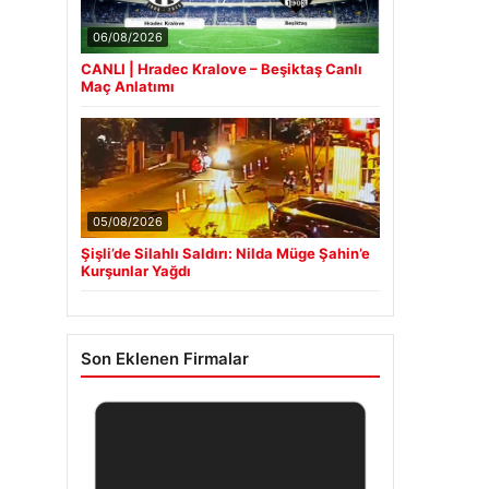
06/08/2026
CANLI | Hradec Kralove – Beşiktaş Canlı
Maç Anlatımı
05/08/2026
Şişli’de Silahlı Saldırı: Nilda Müge Şahin’e
Kurşunlar Yağdı
Son Eklenen Firmalar