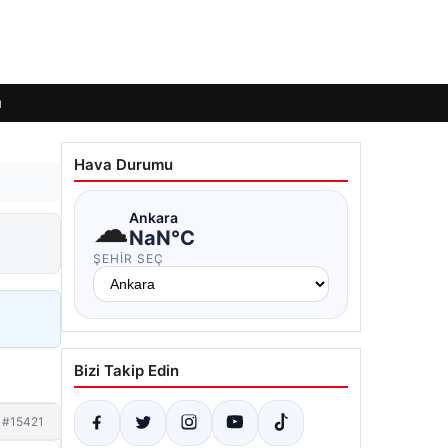
ı
Hava Durumu
☁
Ankara
NaN°C
ŞEHIR SEÇ
Bizi Takip Edin
#15421