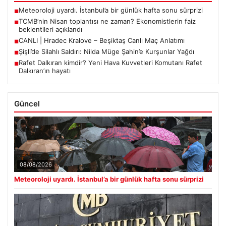
Meteoroloji uyardı. İstanbul’a bir günlük hafta sonu sürprizi
■
TCMB’nin Nisan toplantısı ne zaman? Ekonomistlerin faiz
■
beklentileri açıklandı
CANLI | Hradec Kralove – Beşiktaş Canlı Maç Anlatımı
■
Şişli’de Silahlı Saldırı: Nilda Müge Şahin’e Kurşunlar Yağdı
■
Rafet Dalkıran kimdir? Yeni Hava Kuvvetleri Komutanı Rafet
■
Dalkıran’ın hayatı
Güncel
08/08/2026
Meteoroloji uyardı. İstanbul’a bir günlük hafta sonu sürprizi