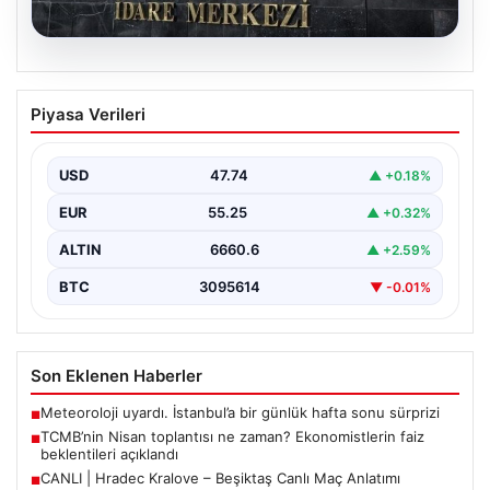
07.08.2026
TCMB’nin Nisan toplantısı ne zaman?
Piyasa Verileri
Ekonomistlerin faiz beklentileri
açıklandı
USD
47.74
▲ +0.18%
Türkiye Cumhuriyet Merkez Bankası Para Politikası
Kurulu, Nisan ayı politika faizi kararını açıklamak üzere…
EUR
55.25
▲ +0.32%
ALTIN
6660.6
▲ +2.59%
BTC
3095614
▼ -0.01%
Son Eklenen Haberler
Meteoroloji uyardı. İstanbul’a bir günlük hafta sonu sürprizi
■
TCMB’nin Nisan toplantısı ne zaman? Ekonomistlerin faiz
■
beklentileri açıklandı
CANLI | Hradec Kralove – Beşiktaş Canlı Maç Anlatımı
■