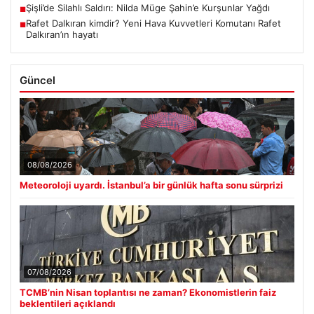
Şişli’de Silahlı Saldırı: Nilda Müge Şahin’e Kurşunlar Yağdı
■
Rafet Dalkıran kimdir? Yeni Hava Kuvvetleri Komutanı Rafet
■
Dalkıran’ın hayatı
Güncel
08/08/2026
Meteoroloji uyardı. İstanbul’a bir günlük hafta sonu sürprizi
07/08/2026
TCMB’nin Nisan toplantısı ne zaman? Ekonomistlerin faiz
beklentileri açıklandı