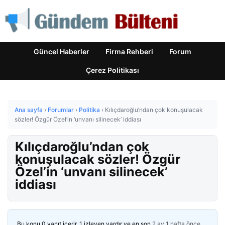
Güncel Haberler
Firma Rehberi
Forum
Çerez Politikası
Ana sayfa
›
Forumlar
›
Politika
›
Kılıçdaroğlu’ndan çok konuşulacak
sözler! Özgür Özel’in ‘unvanı silinecek’ iddiası
Kılıçdaroğlu’ndan çok
konuşulacak sözler! Özgür
Özel’in ‘unvanı silinecek’
iddiası
Bu konu 0 yanıt içerir, 1 izleyen vardır ve en son
2 ay 1 hafta önce