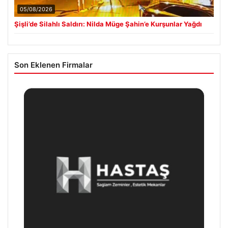
05/08/2026
Şişli’de Silahlı Saldırı: Nilda Müge Şahin’e Kurşunlar Yağdı
Son Eklenen Firmalar