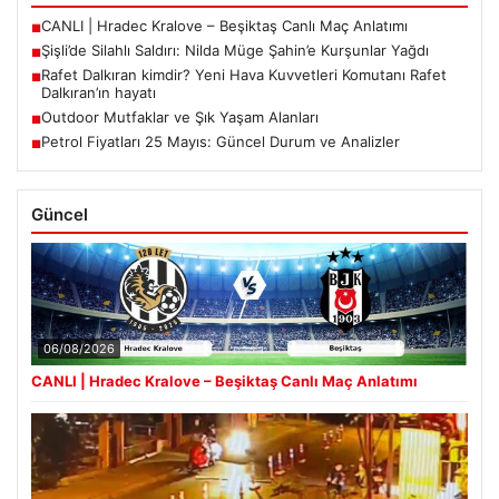
CANLI | Hradec Kralove – Beşiktaş Canlı Maç Anlatımı
■
Şişli’de Silahlı Saldırı: Nilda Müge Şahin’e Kurşunlar Yağdı
■
Rafet Dalkıran kimdir? Yeni Hava Kuvvetleri Komutanı Rafet
■
Dalkıran’ın hayatı
Outdoor Mutfaklar ve Şık Yaşam Alanları
■
Petrol Fiyatları 25 Mayıs: Güncel Durum ve Analizler
■
Güncel
06/08/2026
CANLI | Hradec Kralove – Beşiktaş Canlı Maç Anlatımı