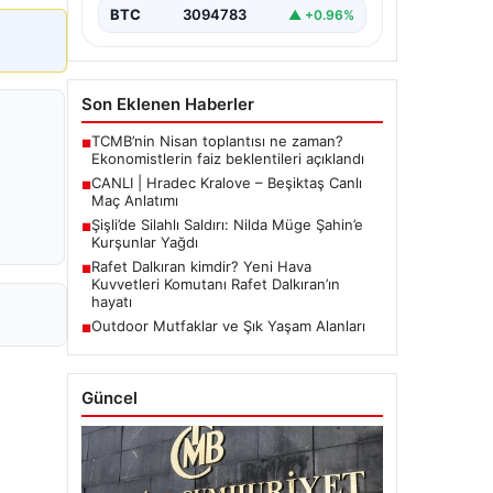
BTC
3094783
▲ +0.96%
Son Eklenen Haberler
TCMB’nin Nisan toplantısı ne zaman?
■
Ekonomistlerin faiz beklentileri açıklandı
CANLI | Hradec Kralove – Beşiktaş Canlı
■
Maç Anlatımı
Şişli’de Silahlı Saldırı: Nilda Müge Şahin’e
■
Kurşunlar Yağdı
Rafet Dalkıran kimdir? Yeni Hava
■
Kuvvetleri Komutanı Rafet Dalkıran’ın
hayatı
Outdoor Mutfaklar ve Şık Yaşam Alanları
■
Güncel