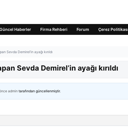
Güncel Haberler
Firma Rehberi
Forum
Çerez Politikas
an Sevda Demirel’in ayağı kırıldı
an Sevda Demirel’in ayağı kırıldı
 önce
admin
tarafından güncellenmiştir.