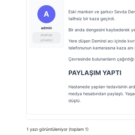
Eski manken ve şarkıcı Sevda Demi
A
talihsiz bir kaza geçirdi.
admin
Bir anda dengesini kaybederek yer
Anahtar
yönetici
Yere düşen Demirel acı içinde kıvr
telefonunun kamerasına kaza anı s
Çevresinde bulunanların çağırdığı
PAYLAŞIM YAPTI
Hastanede yapılan tedavisinin ard
medya hesabından paylaştı. Yaşad
düştü.
1 yazı görüntüleniyor (toplam 1)