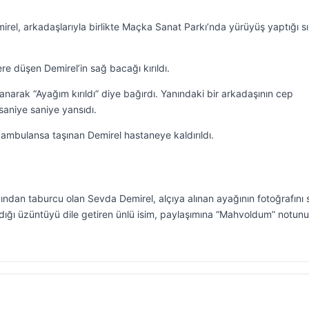
rel, arkadaşlarıyla birlikte Maçka Sanat Parkı’nda yürüyüş yaptığı s
e düşen Demirel’in sağ bacağı kırıldı.
anarak “Ayağım kırıldı” diye bağırdı. Yanındaki bir arkadaşının cep
aniye saniye yansıdı.
 ambulansa taşınan Demirel hastaneye kaldırıldı.
ından taburcu olan Sevda Demirel, alçıya alınan ayağının fotoğrafını 
ığı üzüntüyü dile getiren ünlü isim, paylaşımına “Mahvoldum” notunu