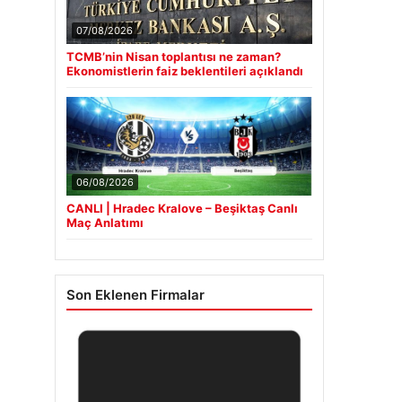
07/08/2026
TCMB’nin Nisan toplantısı ne zaman?
Ekonomistlerin faiz beklentileri açıklandı
06/08/2026
CANLI | Hradec Kralove – Beşiktaş Canlı
Maç Anlatımı
Son Eklenen Firmalar