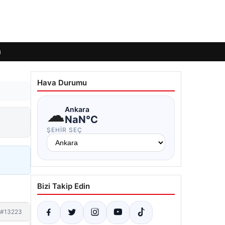
ı
Hava Durumu
☁
Ankara
NaN°C
ŞEHIR SEÇ
Bizi Takip Edin
#13223