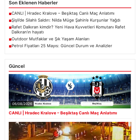
Son Eklenen Haberler
CANLI | Hradec Kralove – Beşiktaş Canlı Maç Anlatımı
■
Şişli’de Silahlı Saldırı: Nilda Müge Şahin’e Kurşunlar Yağdı
■
Rafet Dalkıran kimdir? Yeni Hava Kuvvetleri Komutanı Rafet
■
Dalkıran’ın hayatı
Outdoor Mutfaklar ve Şık Yaşam Alanları
■
Petrol Fiyatları 25 Mayıs: Güncel Durum ve Analizler
■
Güncel
06/08/2026
CANLI | Hradec Kralove – Beşiktaş Canlı Maç Anlatımı