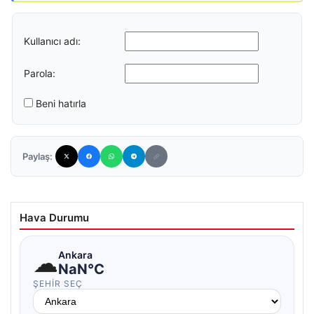
Kullanıcı adı:
Parola:
Beni hatırla
Paylaş:
Hava Durumu
☁
Ankara
NaN°C
ŞEHIR SEÇ