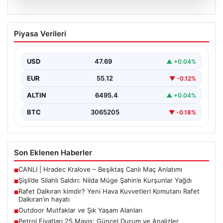
05.08.2026
Şişli’de Silahlı Saldırı: Nilda Müge
Piyasa Verileri
Şahin’e Kurşunlar Yağdı
İstanbul’un Şişli ilçesinde korkutucu bir olay yaşandı.
Eczaneden ilaç aldıktan sonra kardeşini bekleyen 26…
USD
47.69
▲ +0.04%
EUR
55.12
▼ -0.12%
ALTIN
6495.4
▲ +0.04%
BTC
3065205
▼ -0.18%
Son Eklenen Haberler
CANLI | Hradec Kralove – Beşiktaş Canlı Maç Anlatımı
■
Şişli’de Silahlı Saldırı: Nilda Müge Şahin’e Kurşunlar Yağdı
■
Rafet Dalkıran kimdir? Yeni Hava Kuvvetleri Komutanı Rafet
■
Dalkıran’ın hayatı
Outdoor Mutfaklar ve Şık Yaşam Alanları
■
Petrol Fiyatları 25 Mayıs: Güncel Durum ve Analizler
■