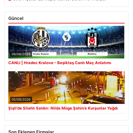
Güncel
06/08/2026
CANLI | Hradec Kralove – Beşiktaş Canlı Maç Anlatımı
05/08/2026
Şişli’de Silahlı Saldırı: Nilda Müge Şahin’e Kurşunlar Yağdı
Son Eklenen Firmalar