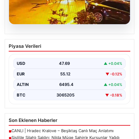
05.08.2026
Şişli’de Silahlı Saldırı: Nilda Müge
Piyasa Verileri
Şahin’e Kurşunlar Yağdı
İstanbul’un Şişli ilçesinde korkutucu bir olay yaşandı.
Eczaneden ilaç aldıktan sonra kardeşini bekleyen 26…
USD
47.69
▲ +0.04%
EUR
55.12
▼ -0.12%
ALTIN
6495.4
▲ +0.04%
BTC
3065205
▼ -0.18%
Son Eklenen Haberler
CANLI | Hradec Kralove – Beşiktaş Canlı Maç Anlatımı
■
Şişli’de Silahlı Saldırı: Nilda Müge Şahin’e Kurşunlar Yağdı
■