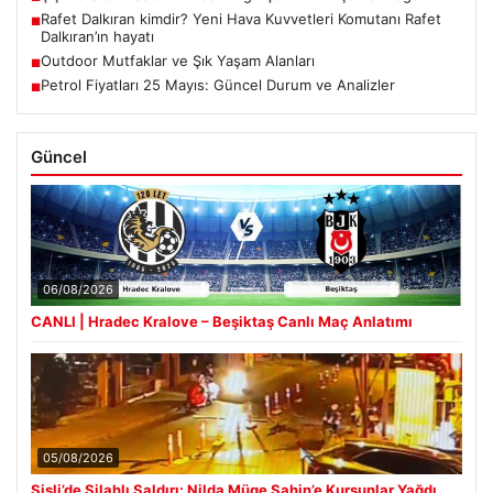
Rafet Dalkıran kimdir? Yeni Hava Kuvvetleri Komutanı Rafet
■
Dalkıran’ın hayatı
Outdoor Mutfaklar ve Şık Yaşam Alanları
■
Petrol Fiyatları 25 Mayıs: Güncel Durum ve Analizler
■
Güncel
06/08/2026
CANLI | Hradec Kralove – Beşiktaş Canlı Maç Anlatımı
05/08/2026
Şişli’de Silahlı Saldırı: Nilda Müge Şahin’e Kurşunlar Yağdı