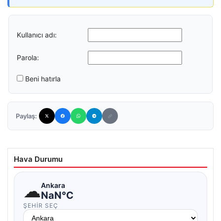
Kullanıcı adı:
Parola:
Beni hatırla
Paylaş:
Hava Durumu
☁
Ankara
NaN°C
ŞEHIR SEÇ