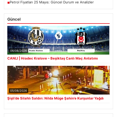
Petrol Fiyatları 25 Mayıs: Güncel Durum ve Analizler
■
Güncel
06/08/2026
CANLI | Hradec Kralove – Beşiktaş Canlı Maç Anlatımı
05/08/2026
Şişli’de Silahlı Saldırı: Nilda Müge Şahin’e Kurşunlar Yağdı