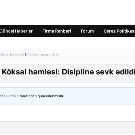
Güncel Haberler
Firma Rehberi
Forum
Çerez Politikas
ksal hamlesi: Disipline sevk edildi
Köksal hamlesi: Disipline sevk edild
 önce
admin
tarafından güncellenmiştir.