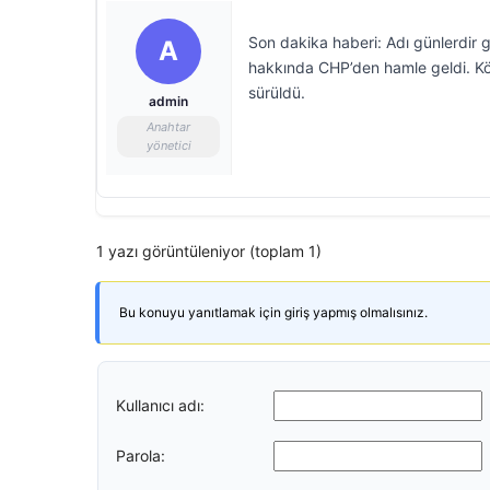
Son dakika haberi: Adı günlerdi
A
hakkında CHP’den hamle geldi. Köksa
sürüldü.
admin
Anahtar
yönetici
1 yazı görüntüleniyor (toplam 1)
Bu konuyu yanıtlamak için giriş yapmış olmalısınız.
Kullanıcı adı:
Parola: