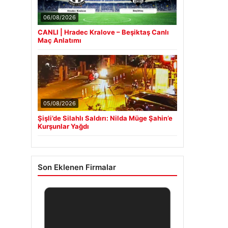
06/08/2026
CANLI | Hradec Kralove – Beşiktaş Canlı
Maç Anlatımı
05/08/2026
Şişli’de Silahlı Saldırı: Nilda Müge Şahin’e
Kurşunlar Yağdı
Son Eklenen Firmalar