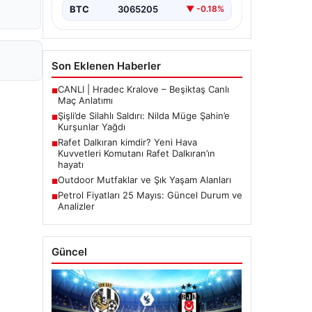
BTC
3065205
▼ -0.18%
Son Eklenen Haberler
CANLI | Hradec Kralove – Beşiktaş Canlı
■
Maç Anlatımı
Şişli’de Silahlı Saldırı: Nilda Müge Şahin’e
■
Kurşunlar Yağdı
Rafet Dalkıran kimdir? Yeni Hava
■
Kuvvetleri Komutanı Rafet Dalkıran’ın
hayatı
Outdoor Mutfaklar ve Şık Yaşam Alanları
■
Petrol Fiyatları 25 Mayıs: Güncel Durum ve
■
Analizler
Güncel