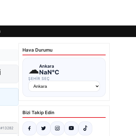
ı
Hava Durumu
☁
Ankara
i
NaN°C
ŞEHIR SEÇ
Bizi Takip Edin
#13282