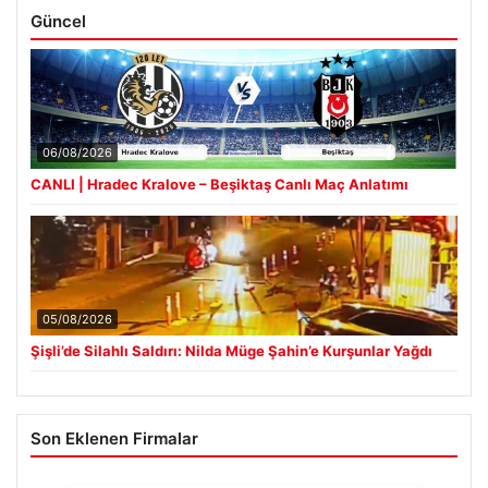
Güncel
06/08/2026
CANLI | Hradec Kralove – Beşiktaş Canlı Maç Anlatımı
05/08/2026
Şişli’de Silahlı Saldırı: Nilda Müge Şahin’e Kurşunlar Yağdı
Son Eklenen Firmalar