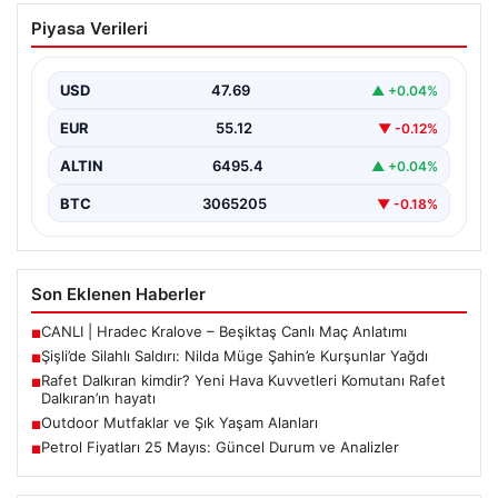
Şişli’de Silahlı Saldırı: Nilda Müge
Piyasa Verileri
Şahin’e Kurşunlar Yağdı
İstanbul’un Şişli ilçesinde korkutucu bir olay yaşandı.
Eczaneden ilaç aldıktan sonra kardeşini bekleyen 26…
USD
47.69
▲ +0.04%
EUR
55.12
▼ -0.12%
ALTIN
6495.4
▲ +0.04%
BTC
3065205
▼ -0.18%
Son Eklenen Haberler
CANLI | Hradec Kralove – Beşiktaş Canlı Maç Anlatımı
■
Şişli’de Silahlı Saldırı: Nilda Müge Şahin’e Kurşunlar Yağdı
■
Rafet Dalkıran kimdir? Yeni Hava Kuvvetleri Komutanı Rafet
■
Dalkıran’ın hayatı
Outdoor Mutfaklar ve Şık Yaşam Alanları
■
Petrol Fiyatları 25 Mayıs: Güncel Durum ve Analizler
■