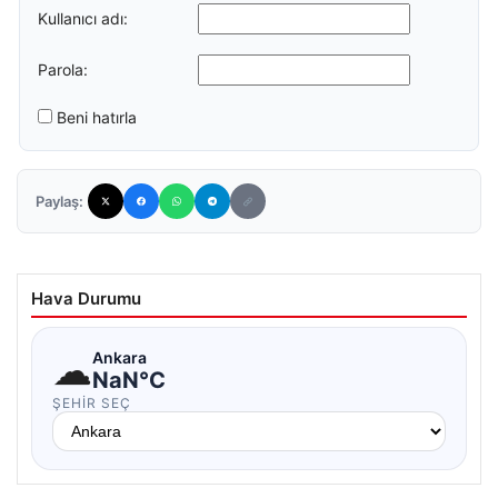
Kullanıcı adı:
Parola:
Beni hatırla
Paylaş:
Hava Durumu
☁
Ankara
NaN°C
ŞEHIR SEÇ