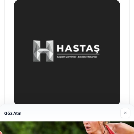
×
Göz Atın
Enes Kaplan Avukatlık Bürosu
28/04/2026